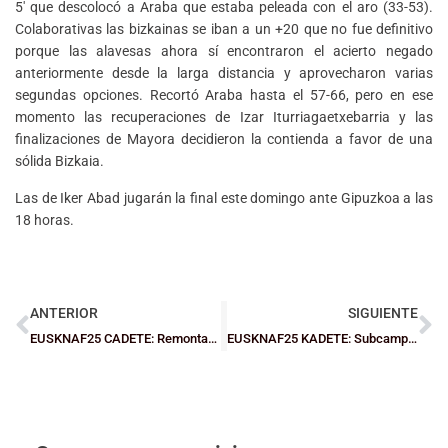
5′ que descolocó a Araba que estaba peleada con el aro (33-53).
Colaborativas las bizkainas se iban a un +20 que no fue definitivo
porque las alavesas ahora sí encontraron el acierto negado
anteriormente desde la larga distancia y aprovecharon varias
segundas opciones. Recortó Araba hasta el 57-66, pero en ese
momento las recuperaciones de Izar Iturriagaetxebarria y las
finalizaciones de Mayora decidieron la contienda a favor de una
sólida Bizkaia.
Las de Iker Abad jugarán la final este domingo ante Gipuzkoa a las
18 horas.
ANTERIOR
SIGUIENTE
EUSKNAF25 CADETE: Remontada de Bizkaia en chicos para acceder a la final mientras que las chicas sufrieron la reacción navarra
EUSKNAF25 KADETE: Subcampeonato para los chicos de Bizkaia y cuarto puesto que sabe a poco para las chicas