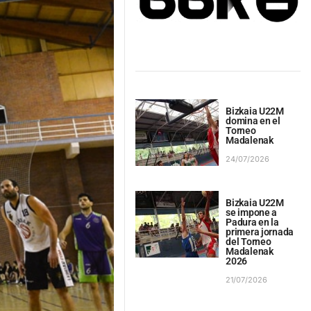
Bizkaia U22M
domina en el
Torneo
Madalenak
24/07/2026
Bizkaia U22M
se impone a
Padura en la
primera jornada
del Torneo
Madalenak
2026
21/07/2026