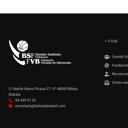
+ FVIB
Comité Vi
Fundación
Reconoci
Correo w
C/ Martín Barua Picaza 27- 2º 48003 Bilbao,
Bizkaia
94 439 57 22
secretaria@bizkaiabasket.com