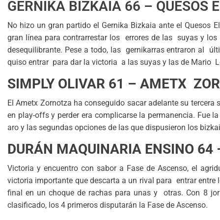
GERNIKA BIZKAIA 66 – QUESOS 
No hizo un gran partido el Gernika Bizkaia ante el Quesos El
gran línea para contrarrestar los errores de las suyas y los
desequilibrante. Pese a todo, las gernikarras entraron al úl
quiso entrar para dar la victoria a las suyas y las de Mario 
SIMPLY OLIVAR 61 – AMETX ZO
El Ametx Zornotza ha conseguido sacar adelante su tercera s
en play-offs y perder era complicarse la permanencia. Fue l
aro y las segundas opciones de las que dispusieron los bizkai
DURÁN MAQUINARIA ENSINO 64 
Victoria y encuentro con sabor a Fase de Ascenso, el agri
victoria importante que descarta a un rival para entrar entre 
final en un choque de rachas para unas y otras. Con 8 jor
clasificado, los 4 primeros disputarán la Fase de Ascenso.