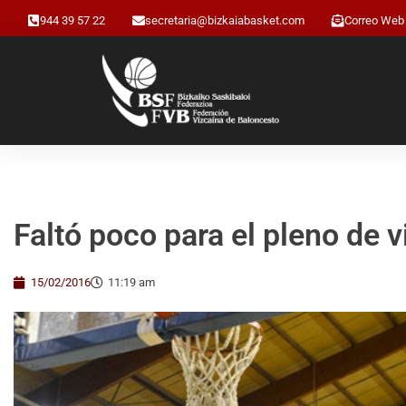
944 39 57 22
secretaria@bizkaiabasket.com
Correo Web
Faltó poco para el pleno de v
15/02/2016
11:19 am