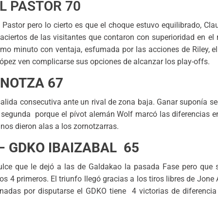
EL PASTOR 70
 Pastor pero lo cierto es que el choque estuvo equilibrado, Cl
 aciertos de las visitantes que contaron con superioridad en el
timo minuto con ventaja, esfumada por las acciones de Riley, el
López ven complicarse sus opciones de alcanzar los play-offs.
RNOTZA 67
alida consecutiva ante un rival de zona baja. Ganar suponía se
a segunda porque el pívot alemán Wolf marcó las diferencias e
nos dieron alas a los zornotzarras.
– GDKO IBAIZABAL 65
dulce que le dejó a las de Galdakao la pasada Fase pero que 
los 4 primeros. El triunfo llegó gracias a los tiros libres de Jon
nadas por disputarse el GDKO tiene 4 victorias de diferencia 