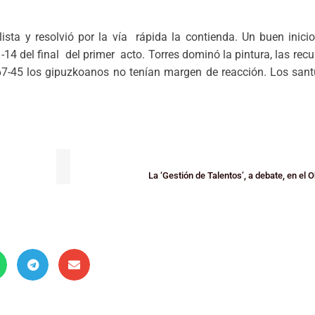
lista y resolvió por la vía rápida la contienda. Un buen inici
 21-14 del final del primer acto. Torres dominó la pintura, las re
 67-45 los gipuzkoanos no tenían margen de reacción. Los sant
La ‘Gestión de Talentos’, a debate, en el