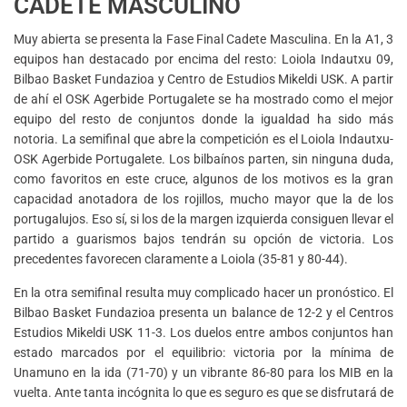
CADETE MASCULINO
Muy abierta se presenta la Fase Final Cadete Masculina. En la A1, 3
equipos han destacado por encima del resto: Loiola Indautxu 09,
Bilbao Basket Fundazioa y Centro de Estudios Mikeldi USK. A partir
de ahí el OSK Agerbide Portugalete se ha mostrado como el mejor
equipo del resto de conjuntos donde la igualdad ha sido más
notoria. La semifinal que abre la competición es el Loiola Indautxu-
OSK Agerbide Portugalete. Los bilbaínos parten, sin ninguna duda,
como favoritos en este cruce, algunos de los motivos es la gran
capacidad anotadora de los rojillos, mucho mayor que la de los
portugalujos. Eso sí, si los de la margen izquierda consiguen llevar el
partido a guarismos bajos tendrán su opción de victoria. Los
precedentes favorecen claramente a Loiola (35-81 y 80-44).
En la otra semifinal resulta muy complicado hacer un pronóstico. El
Bilbao Basket Fundazioa presenta un balance de 12-2 y el Centros
Estudios Mikeldi USK 11-3. Los duelos entre ambos conjuntos han
estado marcados por el equilibrio: victoria por la mínima de
Unamuno en la ida (71-70) y un vibrante 86-80 para los MIB en la
vuelta. Ante tanta incógnita lo que es seguro es que se disfrutará de