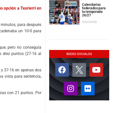
Calendarios
o opción a Txorierri en
federados para
la temporada
26/27
17/07/2026
s minutos, para después
ncadenaba un 10-0 para
aque, pero no conseguía
s diez puntos (27-16 al
REDES SOCIALES
a, y 37-16 en apenas dos
a vista para sentencia,
bas con 21 puntos. Por