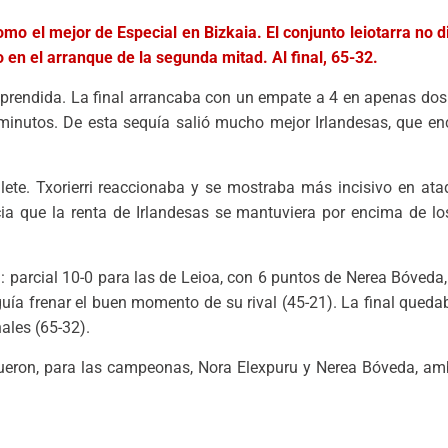
 el mejor de Especial en Bizkaia. El conjunto leiotarra no di
o en el arranque de la segunda mitad. Al final, 65-32.
n aprendida. La final arrancaba con un empate a 4 en apenas do
 minutos. De esta sequía salió mucho mejor Irlandesas, que e
ilete. Txorierri reaccionaba y se mostraba más incisivo en at
acia que la renta de Irlandesas se mantuviera por encima de lo
al: parcial 10-0 para las de Leioa, con 6 puntos de Nerea Bóved
ía frenar el buen momento de su rival (45-21). La final quedab
ales (65-32).
ueron, para las campeonas, Nora Elexpuru y Nerea Bóveda, am