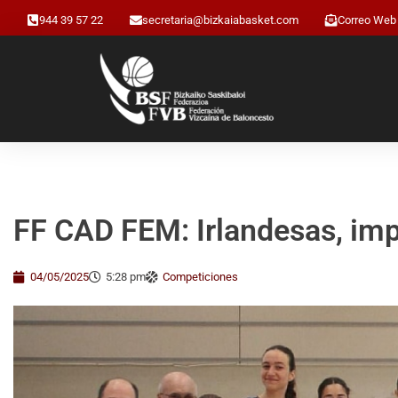
944 39 57 22
secretaria@bizkaiabasket.com
Correo Web
FF CAD FEM: Irlandesas, im
04/05/2025
5:28 pm
Competiciones