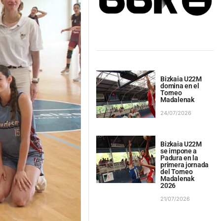
Bizkaia U22M
domina en el
Torneo
Madalenak
24/07/2026
Bizkaia U22M
se impone a
Padura en la
primera jornada
del Torneo
Madalenak
2026
21/07/2026