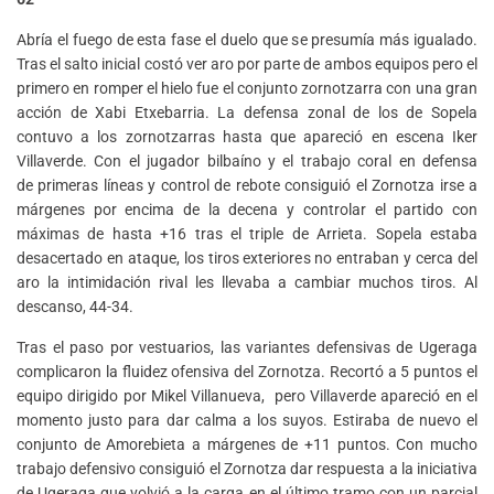
Abría el fuego de esta fase el duelo que se presumía más igualado.
Tras el salto inicial costó ver aro por parte de ambos equipos pero el
primero en romper el hielo fue el conjunto zornotzarra con una gran
acción de Xabi Etxebarria. La defensa zonal de los de Sopela
contuvo a los zornotzarras hasta que apareció en escena Iker
Villaverde. Con el jugador bilbaíno y el trabajo coral en defensa
de primeras líneas y control de rebote consiguió el Zornotza irse a
márgenes por encima de la decena y controlar el partido con
máximas de hasta +16 tras el triple de Arrieta. Sopela estaba
desacertado en ataque, los tiros exteriores no entraban y cerca del
aro la intimidación rival les llevaba a cambiar muchos tiros. Al
descanso, 44-34.
Tras el paso por vestuarios, las variantes defensivas de Ugeraga
complicaron la fluidez ofensiva del Zornotza. Recortó a 5 puntos el
equipo dirigido por Mikel Villanueva, pero Villaverde apareció en el
momento justo para dar calma a los suyos. Estiraba de nuevo el
conjunto de Amorebieta a márgenes de +11 puntos. Con mucho
trabajo defensivo consiguió el Zornotza dar respuesta a la iniciativa
de Ugeraga que volvió a la carga en el último tramo con un parcial