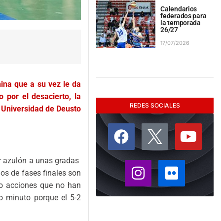
Calendarios
federados para
la temporada
26/27
17/07/2026
nina que a su vez le da
por el desacierto, la
REDES SOCIALES
n Universidad de Deusto
or azulón a unas gradas
dos de fases finales son
do acciones que no han
o minuto porque el 5-2