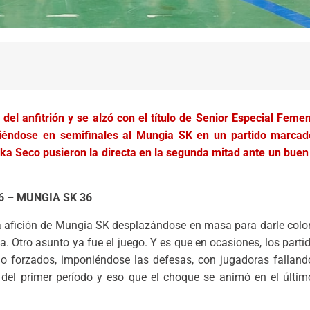
del anfitrión y se alzó con el título de Senior Especial Feme
éndose en semifinales al Mungia SK en un partido marcado 
orka Seco pusieron la directa en la segunda mitad ante un bue
6 – MUNGIA SK 36
 la afición de Mungia SK desplazándose en masa para darle col
a. Otro asunto ya fue el juego. Y es que en ocasiones, los parti
 no forzados, imponiéndose las defesas, con jugadoras fallan
 del primer período y eso que el choque se animó en el últim