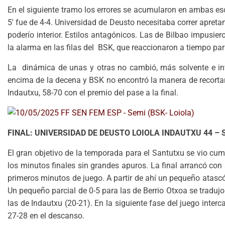
En el siguiente tramo los errores se acumularon en ambas escu
5′ fue de 4-4. Universidad de Deusto necesitaba correr apret
poderío interior. Estilos antagónicos. Las de Bilbao impusier
la alarma en las filas del BSK, que reaccionaron a tiempo pa
La dinámica de unas y otras no cambió, más solvente e in
encima de la decena y BSK no encontró la manera de recortar 
Indautxu, 58-70 con el premio del pase a la final.
FINAL: UNIVERSIDAD DE DEUSTO LOIOLA INDAUTXU 44 –
El gran objetivo de la temporada para el Santutxu se vio cu
los minutos finales sin grandes apuros. La final arrancó con
primeros minutos de juego. A partir de ahí un pequeño atasc
Un pequeño parcial de 0-5 para las de Berrio Otxoa se traduj
las de Indautxu (20-21). En la siguiente fase del juego inte
27-28 en el descanso.