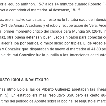
r el equipo anfitrión, 15-7 a los 14 minutos cuando Roberto Fl
olver a comprimir el marcador. Al descanso, 18-15.
 eso sí, salvo canastas, al resto no le faltaba nada de intensi
 2+1 de Ainara Arcediano y el robo y recuperación de Vera. Arce
 al primer momento crítico del choque para Mungia SK (28-18, mi
az, otra buena defensa y buen juego sin balón para conectar co
 alegría iba por barrios, o mejor dicho por triples. El de Ardeo
era y González que disparaban de nuevo el marcador al 41-30 pe
riple de Irati González fue la puntilla a las intenciones de triun
EUSTO LOIOLA INDAUTXU 70
ás ritmo Loiola, las de Alberto Gutiérrez apretaban las línea
n. 5). En estático era más resolutivo BSK pero es cierto qu
último del período de Aponte sobre la bocina, se reajustó el marc