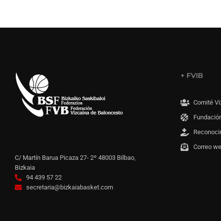
+ FVIB
Comité Vi
Fundación
Reconoci
Correo w
C/ Martín Barua Picaza 27- 2º 48003 Bilbao,
Bizkaia
94 439 57 22
secretaria@bizkaiabasket.com