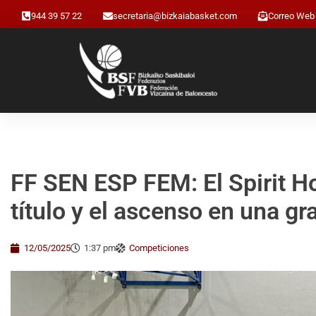
944 39 57 22
secretaria@bizkaiabasket.com
Correo Web
FF SEN ESP FEM: El Spirit H
título y el ascenso en una g
12/05/2025
1:37 pm
Competiciones