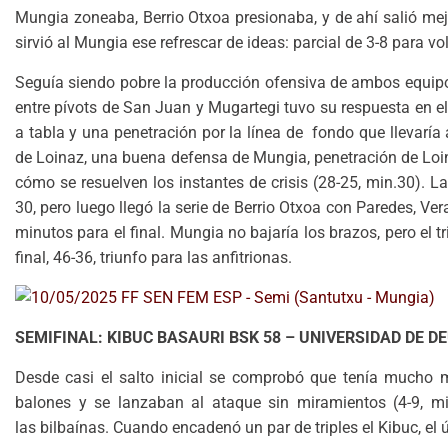
Mungia zoneaba, Berrio Otxoa presionaba, y de ahí salió mejo
sirvió al Mungia ese refrescar de ideas: parcial de 3-8 para v
Seguía siendo pobre la producción ofensiva de ambos equipos,
entre pívots de San Juan y Mugartegi tuvo su respuesta en el
a tabla y una penetración por la línea de fondo que llevaría
de Loinaz, una buena defensa de Mungia, penetración de Loin
cómo se resuelven los instantes de crisis (28-25, min.30). La
30, pero luego llegó la serie de Berrio Otxoa con Paredes, V
minutos para el final. Mungia no bajaría los brazos, pero el t
final, 46-36, triunfo para las anfitrionas.
SEMIFINAL: KIBUC BASAURI BSK 58 – UNIVERSIDAD DE D
Desde casi el salto inicial se comprobó que tenía mucho m
balones y se lanzaban al ataque sin miramientos (4-9, mi
las bilbaínas. Cuando encadenó un par de triples el Kibuc, el 