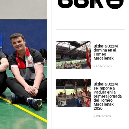
Bizkaia U22M
domina en el
Torneo
Madalenak
24/07/2026
Bizkaia U22M
se impone a
Padura en la
primera jornada
del Torneo
Madalenak
2026
21/07/2026