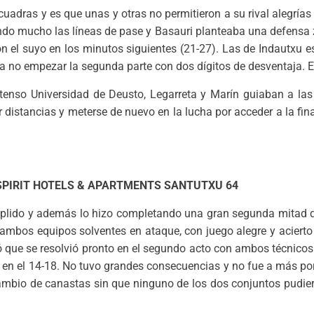
adras y es que unas y otras no permitieron a su rival alegrías 
ando mucho las líneas de pase y Basauri planteaba una defensa 
on el suyo en los minutos siguientes (21-27). Las de Indautxu e
ra no empezar la segunda parte con dos dígitos de desventaja. E
tenso Universidad de Deusto, Legarreta y Marín guiaban a la
distancias y meterse de nuevo en la lucha por acceder a la fina
 SPIRIT HOTELS & APARTMENTS SANTUTXU 64
mplido y además lo hizo completando una gran segunda mitad qu
 ambos equipos solventes en ataque, con juego alegre y acierto 
ó que se resolvió pronto en el segundo acto con ambos técnicos
o en el 14-18. No tuvo grandes consecuencias y no fue a más por
rcambio de canastas sin que ninguno de los dos conjuntos pudier