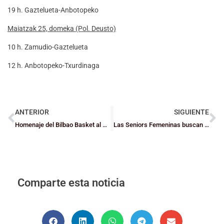
19 h. Gaztelueta-Anbotopeko
Maiatzak 25, domeka (Pol. Deusto)
10 h. Zamudio-Gaztelueta
12 h. Anbotopeko-Txurdinaga
ANTERIOR
SIGUIENTE
Homenaje del Bilbao Basket al Gernika Bizkaia por su ascenso y una magnífica temporada
Las Seniors Femeninas buscan su título de Copa
Comparte esta noticia