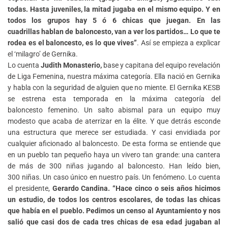
todas. Hasta juveniles, la mitad jugaba en el mismo equipo. Y en
todos los grupos hay 5 ó 6 chicas que juegan. En las
cuadrillas hablan de baloncesto, van a ver los partidos… Lo que te
rodea es el baloncesto, es lo que vives”
. Así se empieza a explicar
el ‘milagro’ de Gernika.
Lo cuenta
Judith Monasterio,
base y capitana del equipo revelación
de Liga Femenina, nuestra máxima categoría. Ella nació en Gernika
y habla con la seguridad de alguien que no miente. El Gernika KESB
se estrena esta temporada en la máxima categoría del
baloncesto femenino. Un salto abismal para un equipo muy
modesto que acaba de aterrizar en la élite. Y que detrás esconde
una estructura que merece ser estudiada. Y casi envidiada por
cualquier aficionado al baloncesto. De esta forma se entiende que
en un pueblo tan pequeño haya un vivero tan grande: una cantera
de más de 300 niñas jugando al baloncesto. Han leído bien,
300 niñas. Un caso único en nuestro país. Un fenómeno. Lo cuenta
el presidente,
Gerardo Candina. “Hace cinco o seis años hicimos
un estudio, de todos los centros escolares, de todas las chicas
que había en el pueblo. Pedimos un censo al Ayuntamiento y nos
salió que casi dos de cada tres chicas de esa edad jugaban al