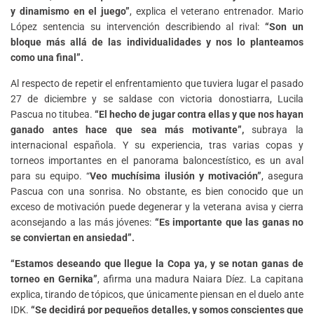
y dinamismo en el juego”
, explica el veterano entrenador. Mario
López sentencia su intervención describiendo al rival:
“Son un
bloque más allá de las individualidades y nos lo planteamos
como una final”.
Al respecto de repetir el enfrentamiento que tuviera lugar el pasado
27 de diciembre y se saldase con victoria donostiarra, Lucila
Pascua no titubea.
“El hecho de jugar contra ellas y que nos hayan
ganado antes hace que sea más motivante”,
subraya la
internacional española. Y su experiencia, tras varias copas y
torneos importantes en el panorama baloncestístico, es un aval
para su equipo. “
Veo muchísima ilusión y motivación”
, asegura
Pascua con una sonrisa. No obstante, es bien conocido que un
exceso de motivación puede degenerar y la veterana avisa y cierra
aconsejando a las más jóvenes:
“Es importante que las ganas no
se conviertan en ansiedad”.
“Estamos deseando que llegue la Copa ya, y se notan ganas de
torneo en Gernika”
, afirma una madura Naiara Díez. La capitana
explica, tirando de tópicos, que únicamente piensan en el duelo ante
IDK.
“Se decidirá por pequeños detalles, y somos conscientes que