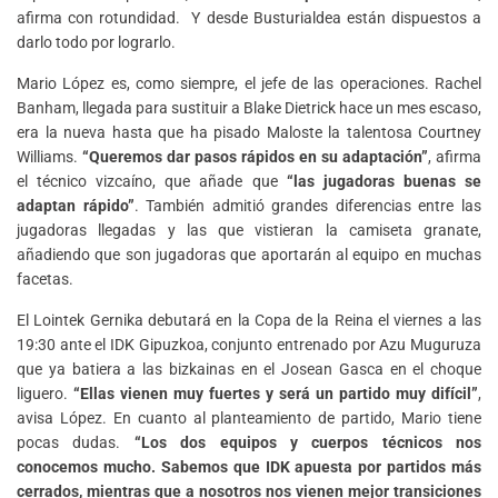
afirma con rotundidad. Y desde Busturialdea están dispuestos a
darlo todo por lograrlo.
Mario López es, como siempre, el jefe de las operaciones. Rachel
Banham, llegada para sustituir a Blake Dietrick hace un mes escaso,
era la nueva hasta que ha pisado Maloste la talentosa Courtney
Williams.
“Queremos dar pasos rápidos en su adaptación”
, afirma
el técnico vizcaíno, que añade que
“las jugadoras buenas se
adaptan rápido”
. También admitió grandes diferencias entre las
jugadoras llegadas y las que vistieran la camiseta granate,
añadiendo que son jugadoras que aportarán al equipo en muchas
facetas.
El Lointek Gernika debutará en la Copa de la Reina el viernes a las
19:30 ante el IDK Gipuzkoa, conjunto entrenado por Azu Muguruza
que ya batiera a las bizkainas en el Josean Gasca en el choque
liguero.
“Ellas vienen muy fuertes y será un partido muy difícil”
,
avisa López. En cuanto al planteamiento de partido, Mario tiene
pocas dudas.
“Los dos equipos y cuerpos técnicos nos
conocemos mucho. Sabemos que IDK apuesta por partidos más
cerrados, mientras que a nosotros nos vienen mejor transiciones