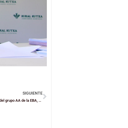
SIGUIENTE
Bisaski – Entrega 23: Mikel Torre hace balance del campeón del grupo AA de la EBA, el Fundación Bilbao Basket