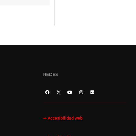
REDES
⇒
Accesibilidad web