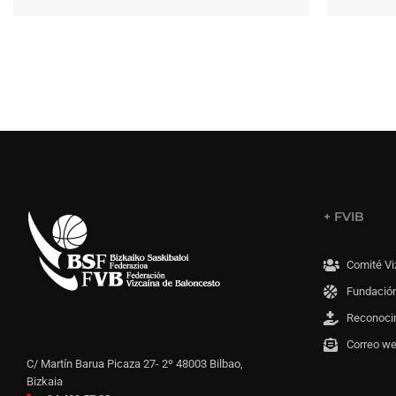
+ FVIB
Comité Vi
Fundación
Reconoci
Correo w
C/ Martín Barua Picaza 27- 2º 48003 Bilbao,
Bizkaia