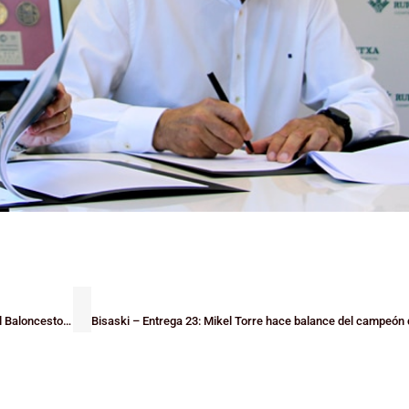
La FViB anuncia a l@s mejores de la temporada de cara a la XVIII Gala del Baloncesto Bizkaino