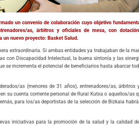
irmado un convenio de colaboración cuyo objetivo fundamenta
trenadores/as, árbitros y oficiales de mesa, con dotación
a un nuevo proyecto: Basket Salud.
nera extraordinaria. Si ambas entidades ya trabajaban de la m
s con Discapacidad Intelectual, la buena sintonía y las sinerg
ue se incrementa el potencial de beneficiarios hasta abarcar to
derados/as (menores de 31 años), entrenadores/as, árbitros y
a en su cuenta corriente personal de Rural Kutxa o aquellos/as 
demás, para los/as deportistas de la selección de Bizkaia hab
as iniciativas para la promoción de la salud y la calidad d