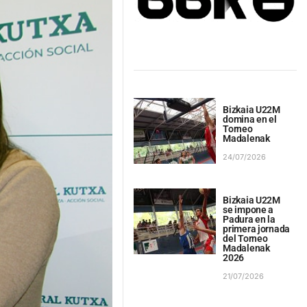
Bizkaia U22M
domina en el
Torneo
Madalenak
24/07/2026
Bizkaia U22M
se impone a
Padura en la
primera jornada
del Torneo
Madalenak
2026
21/07/2026