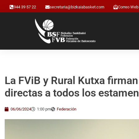
944 39 57 22
secretaria@bizkaiabasket.com
Correo Web
La FViB y Rural Kutxa firma
directas a todos los estamen
06/06/2024
1:00 pm
Federación