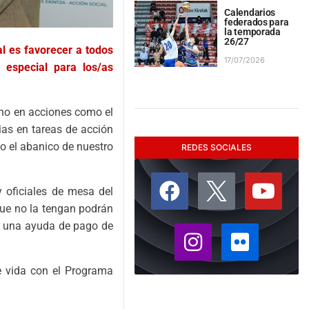
Calendarios
federados para
la temporada
26/27
l es favorecer a todos
17/07/2026
 especial para los/as
ano en acciones como el
ias en tareas de acción
do el abanico de nuestro
REDES SOCIALES
 oficiales de mesa del
que no la tengan podrán
rá una ayuda de pago de
e vida con el Programa