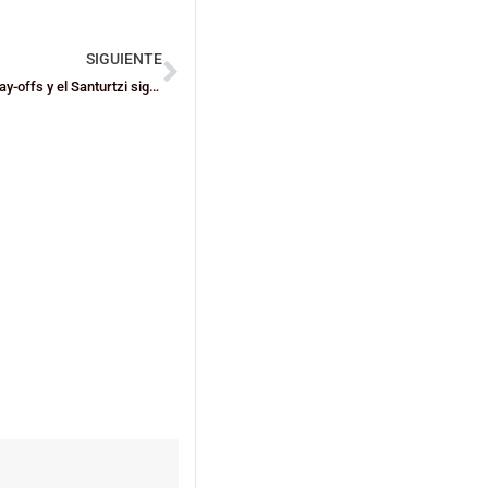
SIGUIENTE
GDKO en la Fase de Ascenso, Ametx Zornotza acaricia los play-offs y el Santurtzi sigue arriba