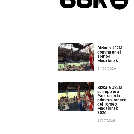
Bizkaia U22M
domina en el
Torneo
Madalenak
24/07/2026
Bizkaia U22M
se impone a
Padura en la
primera jornada
del Torneo
Madalenak
2026
21/07/2026