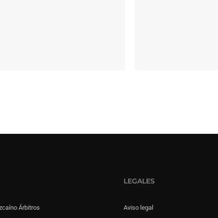
LEGALES
zcaíno Árbitros
Aviso legal