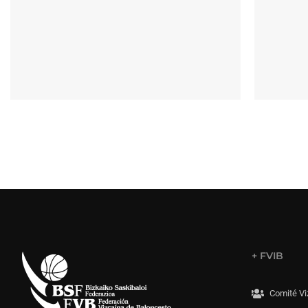
+ FVIB
Comité Vi