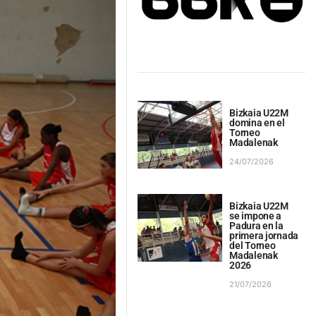
Bizkaia U22M
domina en el
Torneo
Madalenak
24/07/2026
Bizkaia U22M
se impone a
Padura en la
primera jornada
del Torneo
Madalenak
2026
21/07/2026