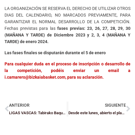
LA ORGANIZACIÓN SE RESERVA EL DERECHO DE UTILIZAR OTROS
DIAS DEL CALENDARIO, NO MARCADOS PREVIAMENTE, PARA
GARANTIZAR EL NORMAL DESARROLLO DE LA COMPETICIÓN.
Fechas previstas para las
fases previas: 23, 26, 27, 28, 29, 30
(MAÑANA Y TARDE) de Diciembre 2023 y 2, 3, 4 (MAÑANA Y
TARDE) de enero 2024.
Las fases finales se disputarán durante el 5 de enero
Para cualquier duda en el proceso de inscripción o desarrollo de
la competición, podéis enviar un email a
i.camarero@bizkaiabasket.com, para su aclaración.
ANTERIOR
SIGUIENTE
LIGAS VASCAS: Tabirako Baqué pone rumbo a la A1 desde Barakaldo
Desde este lunes, abierto el plazo de inscripción al Curso de Técnico Deportivo en Baloncesto – Ciclo Inicial