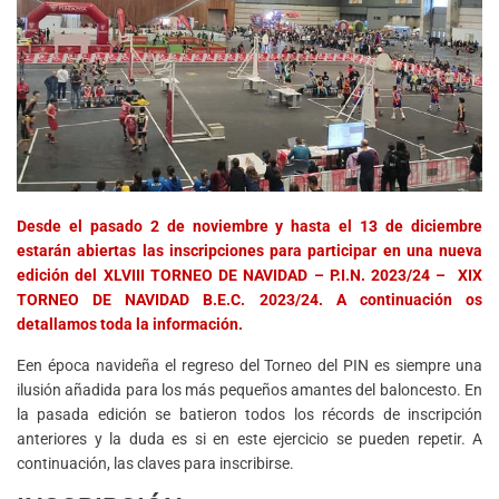
Desde el pasado 2 de noviembre y hasta el 13 de diciembre
estarán abiertas las inscripciones para participar en una nueva
edición del XLVIII TORNEO DE NAVIDAD – P.I.N. 2023/24 – XIX
TORNEO DE NAVIDAD B.E.C. 2023/24. A continuación os
detallamos toda la información.
Een época navideña el regreso del Torneo del PIN es siempre una
ilusión añadida para los más pequeños amantes del baloncesto. En
la pasada edición se batieron todos los récords de inscripción
anteriores y la duda es si en este ejercicio se pueden repetir. A
continuación, las claves para inscribirse.