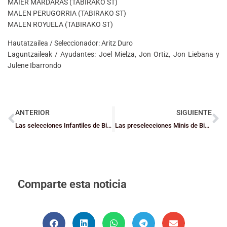
MAIER MARDARAS (TABIRAKO ST)
MALEN PERUGORRIA (TABIRAKO ST)
MALEN ROYUELA (TABIRAKO ST)
Hautatzailea / Seleccionador: Aritz Duro
Laguntzaileak / Ayudantes: Joel Mielza, Jon Ortiz, Jon Liebana y
Julene Ibarrondo
ANTERIOR
SIGUIENTE
Las selecciones Infantiles de Bizkaia se impusieron en el VI Torneo Interterritorial y ya tienen hoja de ruta y listas definitivas para los Campeonatos de Euskadi y Nafarroa
Las preselecciones Minis de Bizkaia entran en acción
Comparte esta noticia