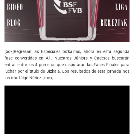
[box]Regresan las Especiales bizkainas, ahora en esta segunda
fase convertidas en A1. Nuestros Júniors y Cadetes buscarán
entrar entre los 4 primeros que disputarán las Fases Finales para
luchar por el título de Bizkaia. Los resultados de esta jornada nos
los trae Iñigo Núñez.[/box]