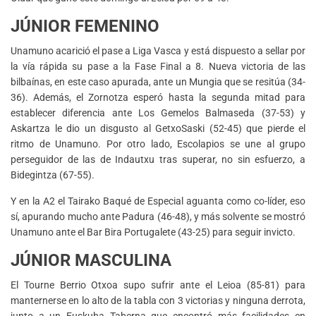
JÚNIOR FEMENINO
Unamuno acarició el pase a Liga Vasca y está dispuesto a sellar por
la vía rápida su pase a la Fase Final a 8. Nueva victoria de las
bilbaínas, en este caso apurada, ante un Mungia que se resitúa (34-
36). Además, el Zornotza esperó hasta la segunda mitad para
establecer diferencia ante Los Gemelos Balmaseda (37-53) y
Askartza le dio un disgusto al GetxoSaski (52-45) que pierde el
ritmo de Unamuno. Por otro lado, Escolapios se une al grupo
perseguidor de las de Indautxu tras superar, no sin esfuerzo, a
Bidegintza (67-55).
Y en la A2 el Tairako Baqué de Especial aguanta como co-líder, eso
sí, apurando mucho ante Padura (46-48), y más solvente se mostró
Unamuno ante el Bar Bira Portugalete (43-25) para seguir invicto.
JÚNIOR MASCULINA
El Tourne Berrio Otxoa supo sufrir ante el Leioa (85-81) para
manternerse en lo alto de la tabla con 3 victorias y ninguna derrota,
junto a un Euskuba Taberna que encontró más facilidades en