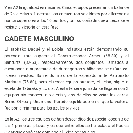
Y en A2 la igualdad es máxima. Cinco equipos presentan un balance
de 2 victorias y 1 derrota, los encuentros se dirimen por diferencias
nunca superiores a los 10 puntos y tan sólo añadir que a Leioa se le
resiste la victoria en esta fase.
CADETE MASCULINO
El Tabirako Baqué y el Loiola Indautxu están demostrando su
potencial tras superar al Construcciones Armeti (68-80) y al
Santurtzi (32-53), respectivamente, dos conjuntos llamados a
cuestionar la supremacía de durangarras y bilbaínos se sitúan co-
líderes invictos. Sufriendo más de lo esperado ante Patronato
Maristas (75-80), pero el tercer equipo puntero, el Leioa, sigue la
estela de Tabirako y Loiola. A esta tercera jornada se llegaba con 3
equipos sin conocer la victoria y dos de ellos se veían las caras,
Berrio Otxoa y Unamuno. Partido equilibrado en el que la victoria
fue por la mínima para los azules (47-48).
En la A2, los tres equipos de han descendido de Especial copan 3 de
las 4 primeras plazas y es que entre ellos se ha colado el Paules
Oldar que ganó este domingo al Leioa por 69 a 43.