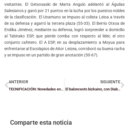
visitantes. El Getxosaski de Marta Angulo adelantó al Águilas
Salesianos y ganó por 21 puntos en la lucha por los puestos nobles
de la clasificación. El Unamuno se impuso al colista Leioa a través
de su defensa y agarró la tercera plaza (55-33). El Berrio Otxoa de
Endika Jiménez, mediante su defensa, logró sorprender a domicilio
al Tabirako ESP, que pierde comba con respecto al líder, el otro
conjunto cafetero. El A ESP, en su desplazamiento a Moyua para
enfrentarse al Escolapios de Aitor Leizea, corroboró su buena racha
y se impuso en un partido de gran anotación (50-67).
ANTERIOR
SIGUIENTE
TECNIFICACIÓN: Novedades en la convocatoria y última Topaketa
El baloncesto bizkaino, con DiabetesCERO
Comparte esta noticia