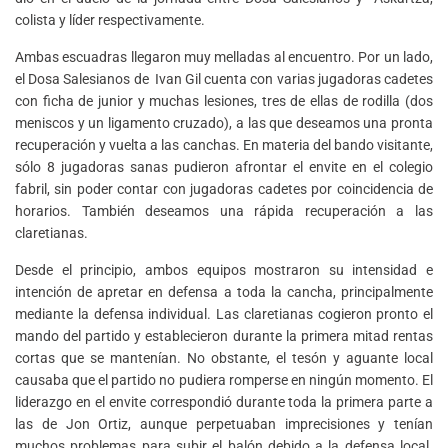
colista y líder respectivamente.
Ambas escuadras llegaron muy melladas al encuentro. Por un lado,
el Dosa Salesianos de Ivan Gil cuenta con varias jugadoras cadetes
con ficha de junior y muchas lesiones, tres de ellas de rodilla (dos
meniscos y un ligamento cruzado), a las que deseamos una pronta
recuperación y vuelta a las canchas. En materia del bando visitante,
sólo 8 jugadoras sanas pudieron afrontar el envite en el colegio
fabril, sin poder contar con jugadoras cadetes por coincidencia de
horarios. También deseamos una rápida recuperación a las
claretianas.
Desde el principio, ambos equipos mostraron su intensidad e
intención de apretar en defensa a toda la cancha, principalmente
mediante la defensa individual. Las claretianas cogieron pronto el
mando del partido y establecieron durante la primera mitad rentas
cortas que se mantenían. No obstante, el tesón y aguante local
causaba que el partido no pudiera romperse en ningún momento. El
liderazgo en el envite correspondió durante toda la primera parte a
las de Jon Ortiz, aunque perpetuaban imprecisiones y tenían
muchos problemas para subir el balón debido a la defensa local.