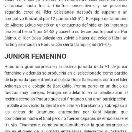
victoriosa hasta los 4 triunfos consecutivos y se posiciona
segundo, cerca del líder Salesianos, después de superar a un
combativo Ibaizabal por 12 puntos (63-51). El equipo de Unamuno
de Alberto Lekue venció en un encuentro definido en los instantes
finales al Leioa 1 por 56-53 y cosechó su tercer punto positivo. Por
último, el líder Dosa Salesianos volvió a hacer del colegio fabril un
fortín y se impuso a Padura con cierta tranquilidad (61-47).
JUNIOR FEMENINO
Hubo una gran sorpresa en la décima jornada de la A1 de junior
femenino y además se produciría en el seleccionado como partido
de la jornada que enfrentó al colista Dosa Salesianos contra el líder
Askartza en el colegio de Barakaldo. Por su parte, en un duelo de
fuerzas muy parejas, Mungia se adelantó en la clasificación al
recién ascendido Padura que está firmando una gran participación.
La Salle aprovechó la derrota del líder en Barakaldo y sobrepasó a
las chicas de Unamuno entrenadas por Xabi Martín, que
compitieron hasta el final pero no fueron capaces de embolsarse el
triunfo. Finalmente, como ya adelantábamos, la gran sorpresa se
dio en el duelo de la jornada entre Dosa Salesianos y Askartza,