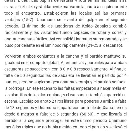
de las ‘blues’. Las pupilas de Natalia Villota tenían las ideas más
claras en el inicio y rápidamente marcaron la pauta a seguir durante
todo el encuentro. Establecieron las locales así las primeras
ventajas (15-7). Unamuno se levantó del golpe en el segundo
período. El ánimo de las jugadoras de Koldo Zabaleta cambió
radicalmente y las visitantes fueron capaces de robar y correr y
anotar canastas fáciles. Así consolidó Unamuno su remontada y se
puso por delante en el luminoso rápidamente (21-25 al descanso).
Volvieron ambos conjuntos a la cancha y el partido mantuvo su
igualdad en el cómputo global. Alternancias y parciales para ambas
escuadras se sucedieron, con 8-0 y 0-8 respectivamente. Al final, a
falta de 50 segundos las de Zabaleta se llevaban el partido por 4
puntos, pero no supieron gestionar su ventaja y el partido se fue a
la prórroga. En ese escenario las faltas empezaron a hacer mella en
las plantillas de los dos equipos, y el cansancio también apareció en
escena. Escolapios anoto 2 tiros libres para ponerse 3 arriba a falta
de 13 segundos y Unamuno empató con un triple de Xiana Lemos
desde 8 metros a falta de 6 segundos (60-60). Y eso llevaría el
partido a la segunda prórroga. En este último período Unamuno
metió los triples que no había metido en todo el partido y se llevó el