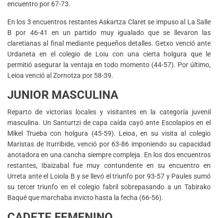
encuentro por 67-73.
En los 3 encuentros restantes Askartza Claret se impuso al La Salle
B por 46-41 en un partido muy igualado que se llevaron las
claretianas al final mediante pequeños detalles. Getxo venció ante
Urdaneta en el colegio de Loiu con una cierta holgura que le
permitió asegurar la ventaja en todo momento (44-57). Por último,
Leioa venció al Zornotza por 58-39.
JUNIOR MASCULINA
Reparto de victorias locales y visitantes en la categoría juvenil
masculina. Un Santurtzi de capa caída cayó ante Escolapios en el
Mikel Trueba con holgura (45-59). Leioa, en su visita al colegio
Maristas de Iturribide, venció por 63-86 imponiendo su capacidad
anotadora en una cancha siempre compleja. En los dos encuentros
restantes, Ibaizabal fue muy contundente en su encuentro en
Urreta ante el Loiola B y se llevó el triunfo por 93-57 y Paules sumó
su tercer triunfo en el colegio fabril sobrepasando a un Tabirako
Baqué que marchaba invicto hasta la fecha (66-56).
CADETE FEMENINO