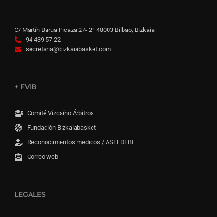
C/ Martín Barua Picaza 27- 2º 48003 Bilbao, Bizkaia
94 439 57 22
secretaria@bizkaiabasket.com
+ FVIB
Comité Vizcaíno Árbitros
Fundación Bizkaiabasket
Reconocimientos médicos / ASFEDEBI
Correo web
LEGALES