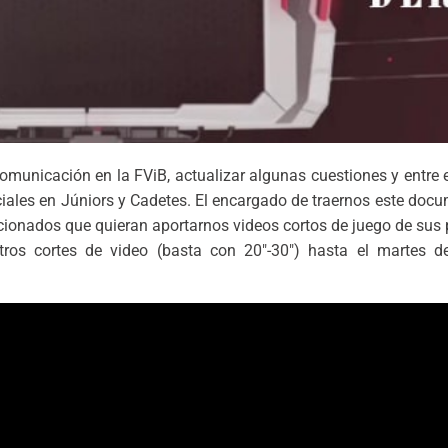
unicación en la FViB, actualizar algunas cuestiones y entre el
ciales en Júniors y Cadetes. El encargado de traernos este docu
icionados que quieran aportarnos videos cortos de juego de sus 
tros cortes de video (basta con 20″-30″) hasta el martes