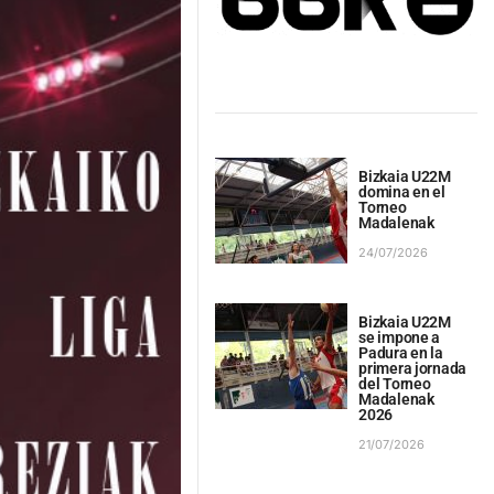
Bizkaia U22M
domina en el
Torneo
Madalenak
24/07/2026
Bizkaia U22M
se impone a
Padura en la
primera jornada
del Torneo
Madalenak
2026
21/07/2026