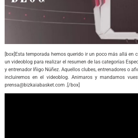
[box]Esta temporada hemos querido ir un poco más allá en com
un videoblog para realizar el resumen de las categorías Espe
y entrenador Iñigo Núñez. Aquellos clubes, entrenadores o af
incluiremos en el videoblog. Animaros y mandarnos vues
prensa@bizkaiabasket.com .[/box]