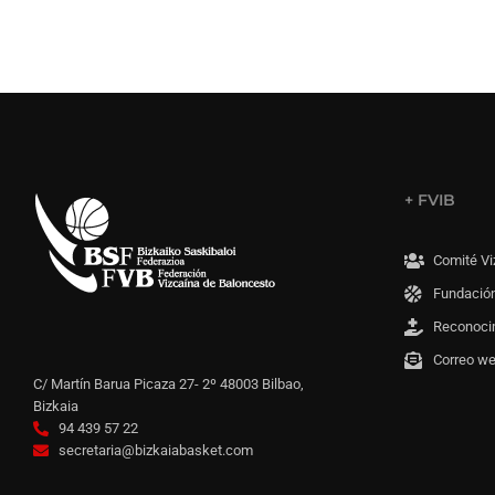
+ FVIB
Comité Vi
Fundación
Reconoci
Correo w
C/ Martín Barua Picaza 27- 2º 48003 Bilbao,
Bizkaia
94 439 57 22
secretaria@bizkaiabasket.com