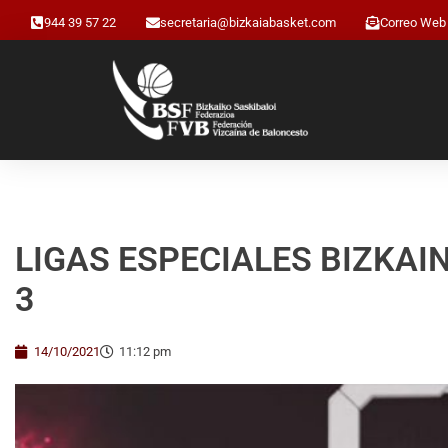
944 39 57 22
secretaria@bizkaiabasket.com
Correo Web
LIGAS ESPECIALES BIZKAINA
3
14/10/2021
11:12 pm