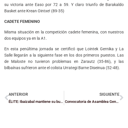
su victoria ante Easo por 72 a 59. Y claro triunfo de Barakaldo
Basket ante Krean Ointxe! (89-35)
CADETE FEMENINO
Misma situación en la competición cadete femenina, con nuestros
dos equipos ya en la A1.
En esta penúltima jornada se certificó que Lointek Gernika y La
Salle llegarán a la siguiente fase en los dos primeros puestos. Las
de Maloste no tuvieron problemas en Zarautz (35-86), y las
bilbaínas sufrieron ante el colista Urrategi Barne Diseinua (52-48).
ANTERIOR
SIGUIENTE
ÉLITE: Ibaizabal mantiene su buena racha en 2025
Convocatoria de Asamblea General Ordinaria y Extraordinaria para el 28 de enero