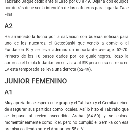
Tabirako Baqué cedió ante el Easo por 63 a 49. Dejar a dos equipos
por detrás debe ser la intención de los cafeteros para jugar la Fase
Final.
A2
Ha arrancado la lucha por la salvación con buenas noticias para
uno de los nuestros, el GetxoSaski que venció a domicilio al
Fundación B y se lleva además un importante average, 52-70.
Primero de los 10 pasos dados por los gualdinegros. Rozó la
sorpresa el Loiola Indautxu en su visita al ISB pero en su estreno en
LV esta temporada se lleva una derrota (52-49).
JUNIOR FEMENINO
A1
Muy apretado se espera este grupo y el Tabirako y el Gernika deben
de asegurar sus partidos como locales. Así lo hizo el Tabirako que
se impuso al recién ascendido Araba (64-50) y se coloca
momentáneamente como líder, pero no cumplió el Gernika con esa
premisa cediendo ante el Aranur por 55 a 61.