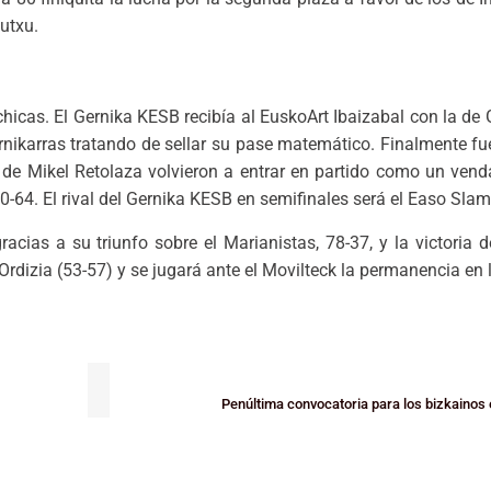
utxu.
 chicas. El Gernika KESB recibía al EuskoArt Ibaizabal con la d
nikarras tratando de sellar su pase matemático. Finalmente fuer
 de Mikel Retolaza volvieron a entrar en partido como un venda
70-64. El rival del Gernika KESB en semifinales será el Easo Slam
acias a su triunfo sobre el Marianistas, 78-37, y la victoria d
 Ordizia (53-57) y se jugará ante el Movilteck la permanencia en 
Penúltima convocatoria para los bizkainos