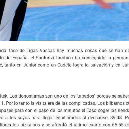
nda fase de Ligas Vascas hay muchas cosas que se han dec
ato de España, el Santurtzi también ha conseguido la perman
ué, tanto en Júnior como en Cadete logra la salvación y en Jú
itek. Los donostiarras son uno de los ‘tapados’ porque se saben
. Por lo tanto la visita era de las complicadas. Los bilbaínos 
pases para con el paso de los minutos el Easo coger las rienda
 a los suyos para llegar equilibrados al descanso, 39-38. Pe
libres los bizkainos y se afrontó el último cuarto con 65-55 e