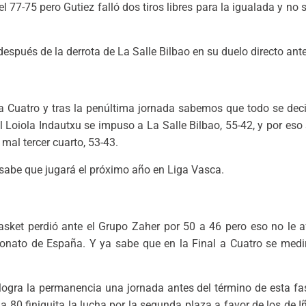
el 77-75 pero Gutiez falló dos tiros libres para la igualada y no 
espués de la derrota de La Salle Bilbao en su duelo directo ante 
l a Cuatro y tras la penúltima jornada sabemos que todo se deci
l Loiola Indautxu se impuso a La Salle Bilbao, 55-42, y por eso
mal tercer cuarto, 53-43.
y sabe que jugará el próximo año en Liga Vasca.
asket perdió ante el Grupo Zaher por 50 a 46 pero eso no le 
peonato de España. Y ya sabe que en la Final a Cuatro se medi
logra la permanencia una jornada antes del término de esta fase
 80 finiquita la lucha por la segunda plaza a favor de los de 