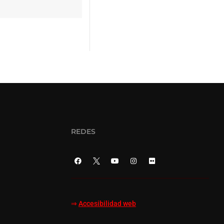
REDES
⇒
Accesibilidad web