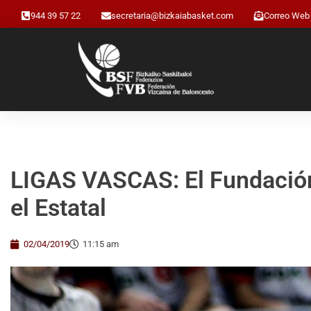
944 39 57 22
secretaria@bizkaiabasket.com
Correo Web
LIGAS VASCAS: El Fundación 
el Estatal
02/04/2019
11:15 am