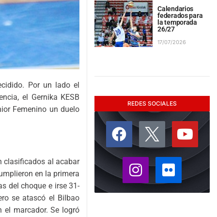
Calendarios
federados para
la temporada
26/27
17/07/2026
idido. Por un lado el
encia, el Gernika KESB
REDES SOCIALES
nior Femenino un duelo
 clasificados al acabar
cumplieron en la primera
s del choque e irse 31-
ro se atascó el Bilbao
n el marcador. Se logró