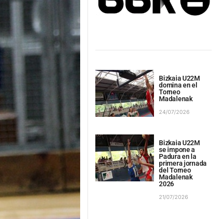
Bizkaia U22M
domina en el
Torneo
Madalenak
24/07/2026
Bizkaia U22M
se impone a
Padura en la
primera jornada
del Torneo
Madalenak
2026
21/07/2026