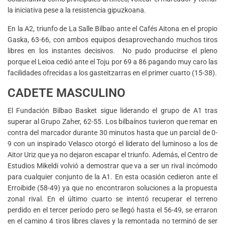
la iniciativa pese a la resistencia gipuzkoana.
En la A2, triunfo de La Salle Bilbao ante el Cafés Aitona en el propio
Gaska, 63-66, con ambos equipos desaprovechando muchos tiros
libres en los instantes decisivos. No pudo producirse el pleno
porque el Leioa cedió ante el Toju por 69 a 86 pagando muy caro las
facilidades ofrecidas a los gasteitzarras en el primer cuarto (15-38).
CADETE MASCULINO
El Fundación Bilbao Basket sigue liderando el grupo de A1 tras
superar al Grupo Zaher, 62-55. Los bilbaínos tuvieron que remar en
contra del marcador durante 30 minutos hasta que un parcial de 0-
9 con un inspirado Velasco otorgó el liderato del luminoso a los de
Aitor Uriz que ya no dejaron escapar el triunfo. Además, el Centro de
Estudios Mikeldi volvió a demostrar que va a ser un rival incómodo
para cualquier conjunto de la A1. En esta ocasión cedieron ante el
Erroibide (58-49) ya que no encontraron soluciones a la propuesta
zonal rival. En el último cuarto se intentó recuperar el terreno
perdido en el tercer período pero se llegó hasta el 56-49, se erraron
en el camino 4 tiros libres claves y la remontada no terminó de ser