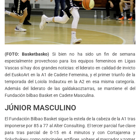
(FOTO: Basketbasko)
Si bien no ha sido un fin de semana
especialmente provechoso para los equipos femeninos en Ligas
Vascas sí hay dos grandes noticias: el liderato en calidad de invicto
del EuskoArt en la A1 de Cadete Femenina, y el primer triunfo de la
temporada del Loiola Indautxu en la A2 en esa misma categoría.
Además del liderato de las galdakaoztarras, se mantiene el del
Fundación bilbao Basket en Cadete Masculina.
JÚNIOR MASCULINO
El Fundación Bilbao Basket sigue la estela de la cabeza de la A1 tras
imponerse por 85 a 77 al Alter Consulting. El tercer parcial fue clave
para tras parcial de 0-15 en 4 minutos y con Cortajarena y
Soluchukwu como principales artífices, voltear el marcador y tomar