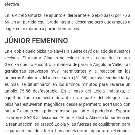
efectiva.
En la A2 el Santurtzi se apuntó el derbi ante el Getxo Saski por 76 a
69, en un partido equilibrado hasta el descanso pero que empezó a
coger color morado a partir de entonces.
JÚNIOR FEMENINO
En el doble duelo bizkaino-alavés la suerte cayó del lado de nuestros
vecinos. El Asador Gibajas se coloca líder a costa del Lointek
Gernika que no encontró la manera de parar a Angulo ni Valle. Las
gernikarras estuvieron muy intermitentes y la reacción en los
primeros 5 minutos del último cuarto (61-56), no tuvo continuidad y,
es más, se difuminaron en los últimos minutos para llevarse un
amplio 75-56 desfavorable. En el caso del Loiola Indautxu, el
equilibrio fue manifiesto durante gran parte del choque. Las
bilbaínas estuvieron magníficas desde el perímetro acertando con
hasta 7 dianas en la primera mitad que junto al poderío de Esparta
llevaron el 36-28 al descanso. Afinó el Electro Alavesa la puntería en
la reanudación, se atascó Loiola y las fuerzas se equilibraron para
llegar a un final de infarto. Las gasteiztarras aguantaron el empuje