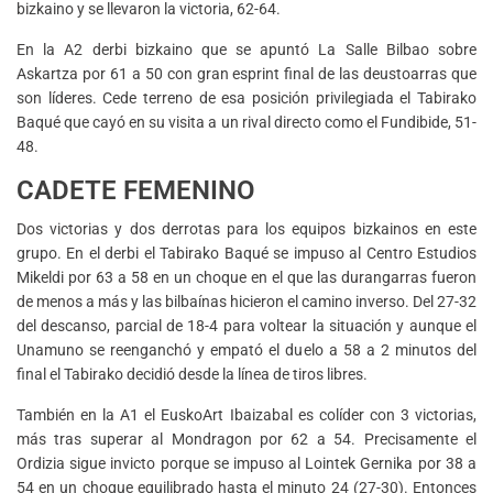
bizkaino y se llevaron la victoria, 62-64.
En la A2 derbi bizkaino que se apuntó La Salle Bilbao sobre
Askartza por 61 a 50 con gran esprint final de las deustoarras que
son líderes. Cede terreno de esa posición privilegiada el Tabirako
Baqué que cayó en su visita a un rival directo como el Fundibide, 51-
48.
CADETE FEMENINO
Dos victorias y dos derrotas para los equipos bizkainos en este
grupo. En el derbi el Tabirako Baqué se impuso al Centro Estudios
Mikeldi por 63 a 58 en un choque en el que las durangarras fueron
de menos a más y las bilbaínas hicieron el camino inverso. Del 27-32
del descanso, parcial de 18-4 para voltear la situación y aunque el
Unamuno se reenganchó y empató el duelo a 58 a 2 minutos del
final el Tabirako decidió desde la línea de tiros libres.
También en la A1 el EuskoArt Ibaizabal es colíder con 3 victorias,
más tras superar al Mondragon por 62 a 54. Precisamente el
Ordizia sigue invicto porque se impuso al Lointek Gernika por 38 a
54 en un choque equilibrado hasta el minuto 24 (27-30). Entonces