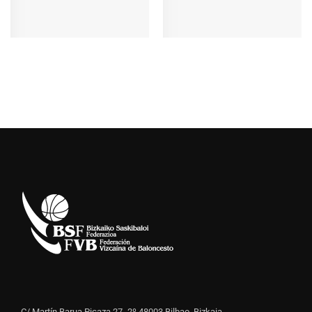
C/ Martín Barua Picaza 27- 2º 48003 Bilbao, Bizkaia