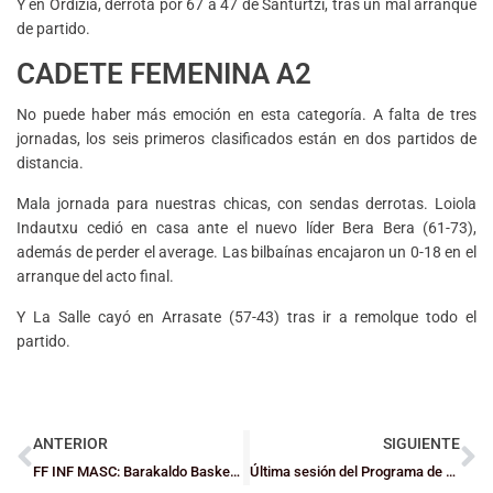
Y en Ordizia, derrota por 67 a 47 de Santurtzi, tras un mal arranque
de partido.
CADETE FEMENINA A2
No puede haber más emoción en esta categoría. A falta de tres
jornadas, los seis primeros clasificados están en dos partidos de
distancia.
Mala jornada para nuestras chicas, con sendas derrotas. Loiola
Indautxu cedió en casa ante el nuevo líder Bera Bera (61-73),
además de perder el average. Las bilbaínas encajaron un 0-18 en el
arranque del acto final.
Y La Salle cayó en Arrasate (57-43) tras ir a remolque todo el
partido.
ANTERIOR
SIGUIENTE
FF INF MASC: Barakaldo Basket cumple los pronósticos y se proclama campeón
Última sesión del Programa de Tecnificación 2024