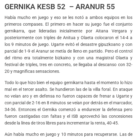
GERNIKA KESB 52 – ARANUR 55
Había mucho en juego y eso se les notó a ambos equipos en los
primeros compases. El primero en hacer su juego fue el conjunto
gernikarra, que lideradas inicialmente por Aitana Vergara y
posteriormente con triples de Anitua y Olaeta colocaron el 14-4 a
los 9 minutos de juego. Ugarte evitó el desastre gipuzkoano y con
parcial de 1-9 el Aranur se metía de lleno en partido. Pero el control
del ritmo era totalmente bizkaino y con una magistral Olaeta y
festival de triples, tres en concreto, se llegaba al descanso con 32-
20 y magníficas sensaciones.
Todo lo que hizo bien el equipo gernikarra hasta el momento lo hizo
mal en el tercer asalto. Se hundieron las de la villa foral. En ataque
no veían aro y en defensa no fueron capaces de frenar a Ugarte y
con parcial de 2-16 en 8 minutos se veían por detrás en el marcador,
34-36. Entonces el Gernika comenzó a endurecer la defensa pero
fueron castigadas con faltas y el ISB aprovechó las concesiones
desde la línea de tiros libres para incrementar la renta, 40-45.
Aún había mucho en juego y 10 minutos para recuperarse. Las de