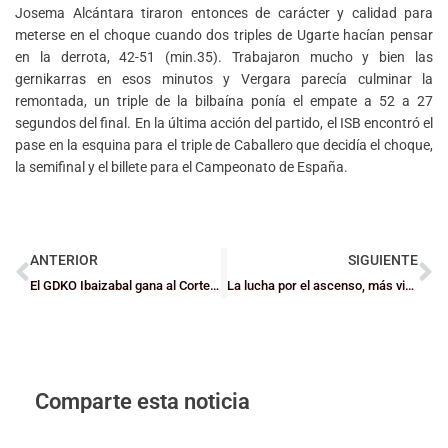
Josema Alcántara tiraron entonces de carácter y calidad para
meterse en el choque cuando dos triples de Ugarte hacían pensar
en la derrota, 42-51 (min.35). Trabajaron mucho y bien las
gernikarras en esos minutos y Vergara parecía culminar la
remontada, un triple de la bilbaína ponía el empate a 52 a 27
segundos del final. En la última acción del partido, el ISB encontró el
pase en la esquina para el triple de Caballero que decidía el choque,
la semifinal y el billete para el Campeonato de España.
ANTERIOR
SIGUIENTE
El GDKO Ibaizabal gana al Cortegada (59-57) y sigue soñando con la Fase
La lucha por el ascenso, más viva que nunca para GDKO, Zornotza y Santurtzi
Comparte esta noticia