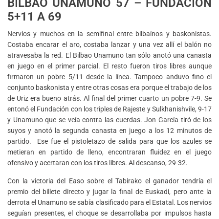
BILBAO UNAMUNO 57 – FUNDACIÓN
5+11 A 69
Nervios y muchos en la semifinal entre bilbaínos y baskonistas.
Costaba encarar el aro, costaba lanzar y una vez allí el balón no
atravesaba la red. El Bilbao Unamuno tan sólo anotó una canasta
en juego en el primer parcial. El resto fueron tiros libres aunque
firmaron un pobre 5/11 desde la línea. Tampoco anduvo fino el
conjunto baskonista y entre otras cosas era porque el trabajo de los
de Uriz era bueno atrás. Al final del primer cuarto un pobre 7-9. Se
entonó el Fundación con los triples de Rajeste y Sulkhanishvile, 9-17
y Unamuno que se veía contra las cuerdas. Jon García tiró de los
suyos y anotó la segunda canasta en juego a los 12 minutos de
partido. Ese fue el pistoletazo de salida para que los azules se
metieran en partido de lleno, encontraran fluidez en el juego
ofensivo y acertaran con los tiros libres. Al descanso, 29-32.
Con la victoria del Easo sobre el Tabirako el ganador tendría el
premio del billete directo y jugar la final de Euskadi, pero ante la
derrota el Unamuno se sabía clasificado para el Estatal. Los nervios
seguían presentes, el choque se desarrollaba por impulsos hasta