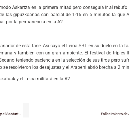
cómodo Askartza en la primera mitad pero conseguía ir al rebufo 
 de las gipuzkoanas con parcial de 1-16 en 5 minutos la que A
har por la permanencia en la A2.
o ganador de esta fase. Así cayó el Leioa SBT en su duelo en la fa
emana y también con un gran ambiente. El festival de triples l
Sedano teniendo paciencia en la selección de sus tiros pero suf
o se resolvieron los desajustes y el Araberri abrió brecha a 2 min
skatuak y el Leioa militará en la A2.
El Lointek Gernika es segundo, el Zornotza se reencuentra con la victoria y el Santurtzi, en escalda
Fallecimiento de