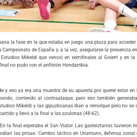
na la fase en la que estaba en juego una plaza para acceder a
ara Campeonato de España y, a la vez, asegurarse la presencia e
studios Mikeldi que venció en semifinales al Goierri y en la 
inal no pudo con el anfitrión Hondarribia.
de y eso ya era una muestra de su apuesta por querer estar en l
sionando, corriendo al contraataque, pero eso también generab
o Estudios Mikeldi y las gipuzkoanas iban a remolque pero no se
artido y llevó a la final a las azulonas (48-62).
En la final esperaba el San Viator. Las gasteiztarras tuvieron
 podían las prisas. Cambio táctico en Unamuno, defensa zonal 