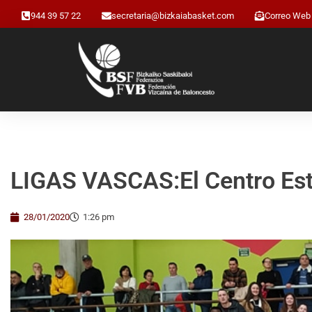
944 39 57 22
secretaria@bizkaiabasket.com
Correo Web
LIGAS VASCAS:El Centro Estu
28/01/2020
1:26 pm