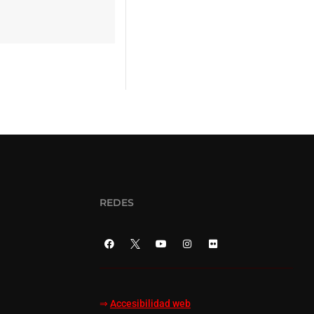
REDES
⇒
Accesibilidad web