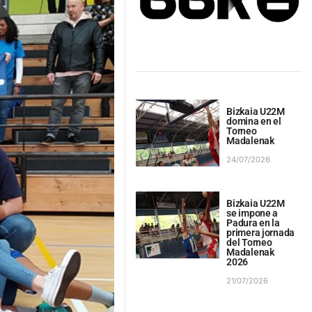
Bizkaia U22M
domina en el
Torneo
Madalenak
24/07/2026
Bizkaia U22M
se impone a
Padura en la
primera jornada
del Torneo
Madalenak
2026
21/07/2026