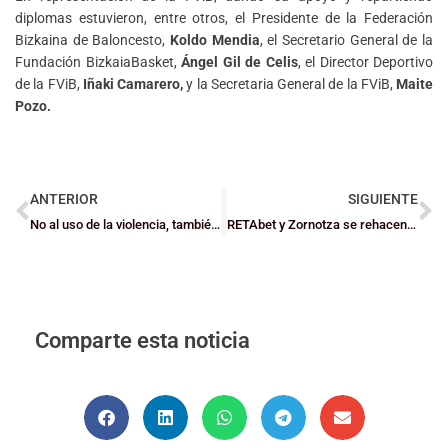
diplomas estuvieron, entre otros, el Presidente de la Federación
Bizkaina de Baloncesto,
Koldo Mendia
, el Secretario General de la
Fundación BizkaiaBasket,
Ángel Gil de Celis
, el Director Deportivo
de la FViB,
Iñaki Camarero,
y la Secretaria General de la FViB,
Maite
Pozo.
ANTERIOR
SIGUIENTE
No al uso de la violencia, también en nuestro basket. Respeto
RETAbet y Zornotza se rehacen a tiempo y el Bidaideak ejerce de matagigantes
Comparte esta noticia