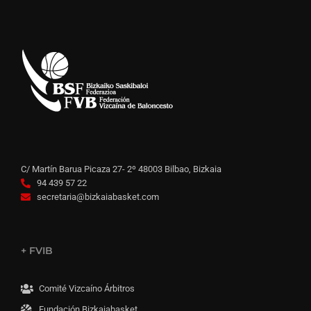
C/ Martín Barua Picaza 27- 2º 48003 Bilbao, Bizkaia
94 439 57 22
secretaria@bizkaiabasket.com
+ FVIB
Comité Vizcaíno Árbitros
Fundación Bizkaiabasket