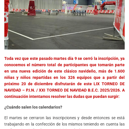
Toda vez que este pasado martes día 9 se cerró la inscripción, ya
conocemos el número total de participantes que tomarán parte
en una nueva edición de este clásico navideño, más de 1.600
niñas y niños repartidas en los 326 equipos que a partir del
próximo 20 de diciembre disfrutarán de este LIX TORNEO DE
NAVIDAD – P.I.N. / XXI TORNEO DE NAVIDAD B.E.C. 2025/2026. A
continuación intentamos resolver las dudas que puedan surgir:
¿Cuándo salen los calendarios?
El martes se cerraron las inscripciones y desde entonces se está
trabajando en la confección de los mismos teniendo en cuenta las