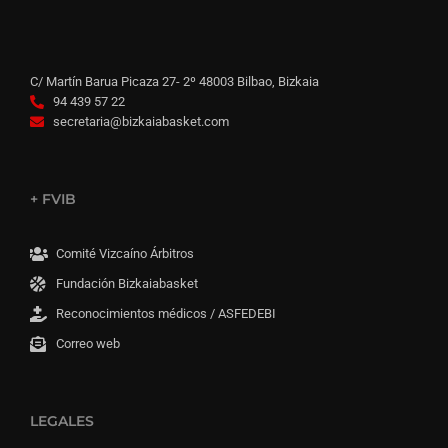
C/ Martín Barua Picaza 27- 2º 48003 Bilbao, Bizkaia
94 439 57 22
secretaria@bizkaiabasket.com
+ FVIB
Comité Vizcaíno Árbitros
Fundación Bizkaiabasket
Reconocimientos médicos / ASFEDEBI
Correo web
LEGALES