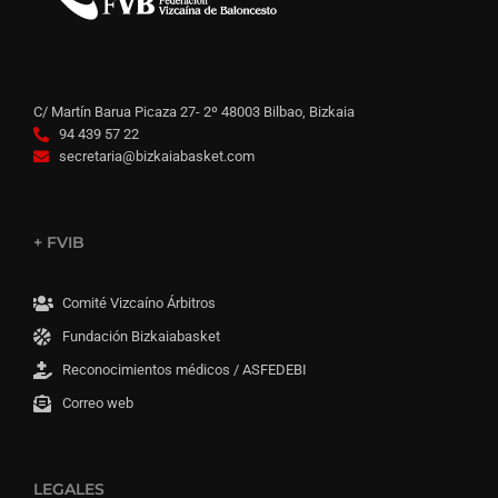
C/ Martín Barua Picaza 27- 2º 48003 Bilbao, Bizkaia
94 439 57 22
secretaria@bizkaiabasket.com
+ FVIB
Comité Vizcaíno Árbitros
Fundación Bizkaiabasket
Reconocimientos médicos / ASFEDEBI
Correo web
LEGALES