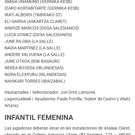
AMAIA UNAMUNO (GERNIKA KESB)
IZARO KORTABITARTE (GERNIKA KESB)
IRATI ALBERDI (TABIRAKO ST)
ELI SARRIA (ASKARTZA CLARET)
AINHIZE MARCOS (DOSA SALESIANOS)
LUCIA GOMEZ (DOSA SALESIANOS)
JUNE RILOBA (LA SALLE)
NADIA MARTÍNEZ (LA SALLE)
ANDERE VALVUENA (LA SALLE)
JUNE OTXOA (BSK BASAURI)
NEREA BOVEDA (IRLANDESAS)
NORA ELEXPURU (IRLANDESAS)
NAHIKARI TORRES (IBAIZABAL)
Hautatzailea / Seleccionador: Jon Ortiz Larrucea
Laguntzaileak / Ayudantes: Paule Portilla, Txaber de Castro y Alaitz
Artaraz
INFANTIL FEMENINA
Las jugadoras deberán estar en las instalaciones de Atalaia Claret,
ubicado en el Colegio Askartza Claret (Bº Sarriena, 173 – 48940