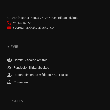
C/ Martín Barua Picaza 27- 2º 48003 Bilbao, Bizkaia
94 439 57 22
secretaria@bizkaiabasket.com
+ FVIB
Comité Vizcaíno Árbitros
Fundación Bizkaiabasket
Reconocimientos médicos / ASFEDEBI
Correo web
LEGALES