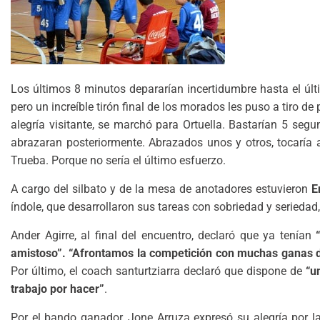
Los últimos 8 minutos depararían incertidumbre hasta el últ
pero un increíble tirón final de los morados les puso a tiro de 
alegría visitante, se marchó para Ortuella. Bastarían 5 se
abrazaran posteriormente. Abrazados unos y otros, tocaría a
Trueba. Porque no sería el último esfuerzo.
A cargo del silbato y de la mesa de anotadores estuvieron
E
índole, que desarrollaron sus tareas con sobriedad y serieda
Ander Agirre, al final del encuentro, declaró que ya tenían
amistoso”. “Afrontamos la competición con muchas ganas de
Por último, el coach santurtziarra declaró que dispone de
“u
trabajo por hacer”
.
Por el bando ganador, Jone Arruza expresó su alegría por l