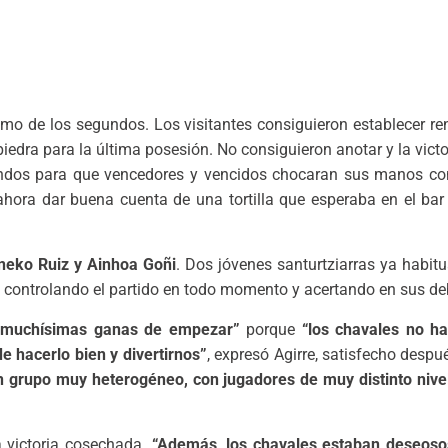
imo de los segundos. Los visitantes consiguieron establecer re
piedra para la última posesión. No consiguieron anotar y la victor
gundos para que vencedores y vencidos chocaran sus manos con
hora dar buena cuenta de una tortilla que esperaba en el bar 
neko Ruiz y Ainhoa Goñi
. Dos jóvenes santurtziarras ya habitu
d, controlando el partido en todo momento y acertando en sus de
“muchísimas ganas de empezar”
porque
“los chavales no ha
 hacerlo bien y divertirnos”
, expresó Agirre, satisfecho despué
n grupo muy heterogéneo, con jugadores de muy distinto nive
a victoria cosechada.
“Además, los chavales estaban deseoso