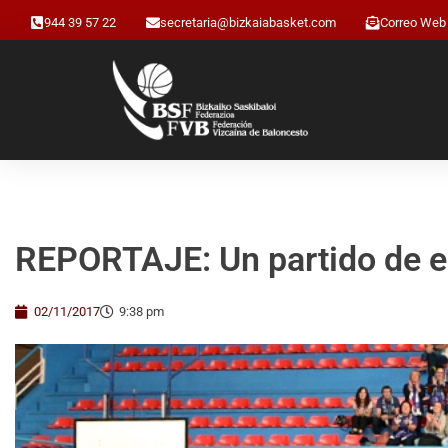
944 39 57 22
secretaria@bizkaiabasket.com
Correo Web
REPORTAJE: Un partido de es
02/11/2017
9:38 pm