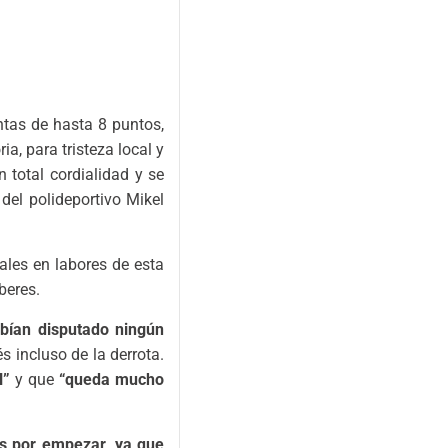
ntas de hasta 8 puntos,
ia, para tristeza local y
 total cordialidad y se
del polideportivo Mikel
ales en labores de esta
beres.
bían disputado ningún
s incluso de la derrota.
l”
y que
“queda mucho
s por empezar, ya que