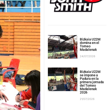
Bizkaia U22M
domina en el
Torneo
Madalenak
24/07/2026
Bizkaia U22M
se impone a
Padura en la
primera jornada
del Torneo
Madalenak
2026
21/07/2026