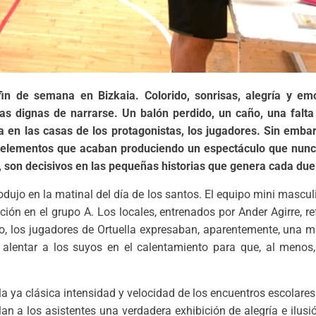
fin de semana en Bizkaia. Colorido, sonrisas, alegría y e
s dignas de narrarse. Un balón perdido, un caño, una falta n
ía en las casas de los protagonistas, los jugadores. Sin emba
os elementos que acaban produciendo un espectáculo que nunca
a, son decisivos en las pequeñas historias que genera cada due
odujo en la matinal del día de los santos. El equipo mini masculi
ón en el grupo A. Los locales, entrenados por Ander Agirre, ref
o, los jugadores de Ortuella expresaban, aparentemente, una m
 alentar a los suyos en el calentamiento para que, al menos,
a la ya clásica intensidad y velocidad de los encuentros escolares
alan a los asistentes una verdadera exhibición de alegría e ilus