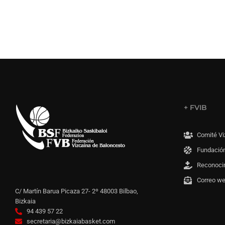
+ FVIB
Comité Vi
Fundación
Reconoci
Correo w
C/ Martín Barua Picaza 27- 2º 48003 Bilbao,
Bizkaia
94 439 57 22
secretaria@bizkaiabasket.com