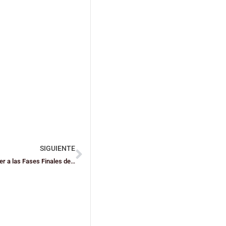
SIGUIENTE
ESPECIALES: Arrancan las A1 en Junior y Cadete para acceder a las Fases Finales de Bizkaia