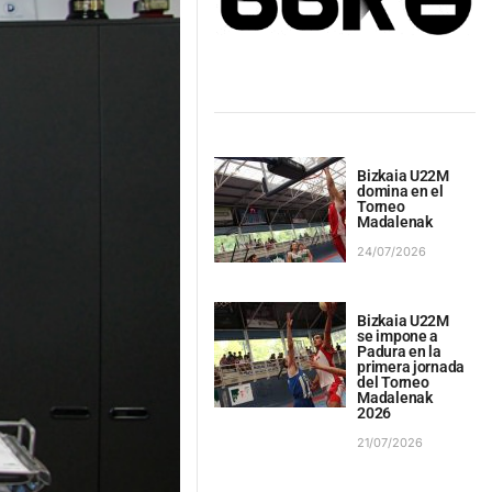
Bizkaia U22M
domina en el
Torneo
Madalenak
24/07/2026
Bizkaia U22M
se impone a
Padura en la
primera jornada
del Torneo
Madalenak
2026
21/07/2026