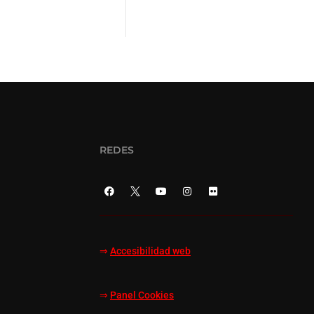
REDES
⇒
Accesibilidad web
⇒
Panel Cookies