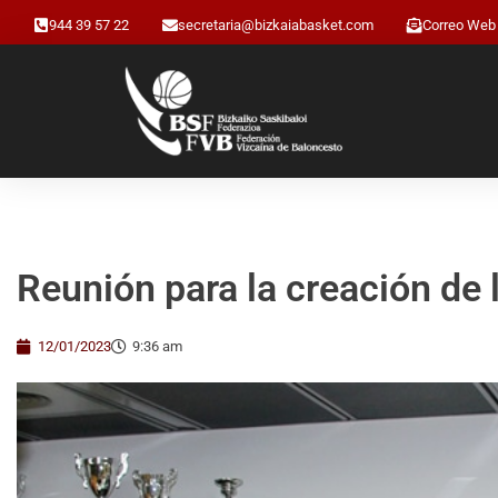
944 39 57 22
secretaria@bizkaiabasket.com
Correo Web
Reunión para la creación de
12/01/2023
9:36 am