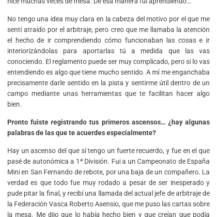
hice muchas veces de mesa. De esa manera fui aprendiendo…
No tengo una idea muy clara en la cabeza del motivo por el que me
sentí atraído por el arbitraje, pero creo que me llamaba la atención
el hecho de ir comprendiendo cómo funcionaban las cosas e ir
interiorizándolas para aportarlas tú a medida que las vas
conociendo. El reglamento puede ser muy complicado, pero si lo vas
entendiendo es algo que tiene mucho sentido. A mí me enganchaba
precisamente darle sentido en la pista y sentirme útil dentro de un
campo mediante unas herramientas que te facilitan hacer algo
bien.
Pronto fuiste registrando tus primeros ascensos… ¿hay algunas
palabras de las que te acuerdes especialmente?
Hay un ascenso del que sí tengo un fuerte recuerdo, y fue en el que
pasé de autonómica a 1ª División. Fui a un Campeonato de España
Mini en San Fernando de rebote, por una baja de un compañero. La
verdad es que todo fue muy rodado a pesar de ser inesperado y
pude pitar la final, y recibí una llamada del actual jefe de arbitraje de
la Federación Vasca Roberto Asensio, que me puso las cartas sobre
la mesa. Me dijo que lo había hecho bien y que creían que podía