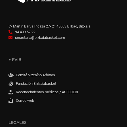
C/ Martín Barua Picaza 27- 2º 48003 Bilbao, Bizkaia
94 439 57 22
secretaria@bizkaiabasket.com
+ FVIB
Comité Vizcaíno Árbitros
Fundación Bizkaiabasket
Reconocimientos médicos / ASFEDEBI
Correo web
LEGALES