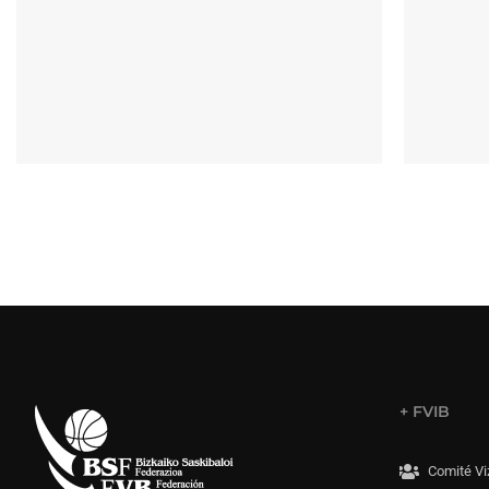
+ FVIB
Comité Vi