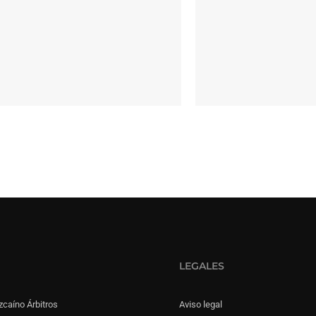
LEGALES
zcaíno Árbitros
Aviso legal