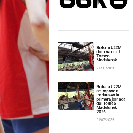
Bizkaia U22M
domina en el
Torneo
Madalenak
24/07/2026
Bizkaia U22M
se impone a
Padura en la
primera jornada
del Torneo
Madalenak
2026
21/07/2026