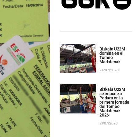
Bizkaia U22M
domina en el
Torneo
Madalenak
24/07/2026
Bizkaia U22M
se impone a
Padura en la
primera jornada
del Torneo
Madalenak
2026
21/07/2026