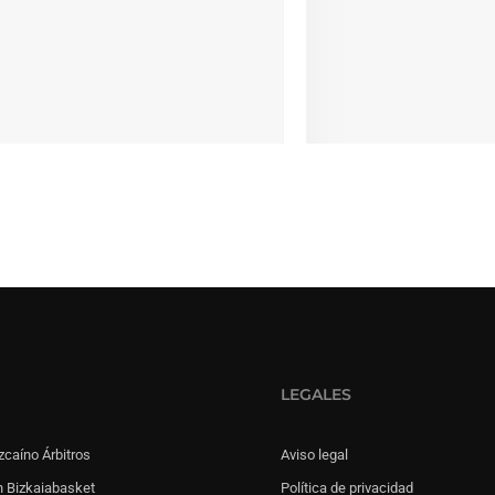
LEGALES
zcaíno Árbitros
Aviso legal
 Bizkaiabasket
Política de privacidad