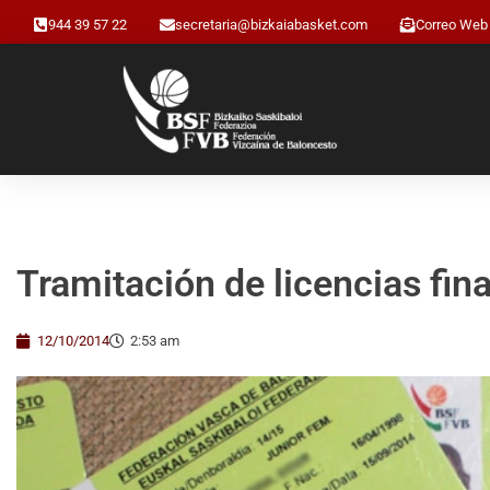
944 39 57 22
secretaria@bizkaiabasket.com
Correo Web
Tramitación de licencias fin
12/10/2014
2:53 am