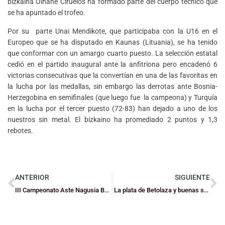
bizkaina Oihane Ciruelos ha formado parte del cuerpo técnico que
se ha apuntado el trofeo.
Por su parte Unai Mendikote, que participaba con la U16 en el
Europeo que se ha disputado en Kaunas (Lituania), se ha tenido
que conformar con un amargo cuarto puesto. La selección estatal
cedió en el partido inaugural ante la anfitriona pero encadenó 6
victorias consecutivas que la convertían en una de las favoritas en
la lucha por las medallas, sin embargo las derrotas ante Bosnia-
Herzegobina en semifinales (que luego fue la campeona) y Turquía
en la lucha por el tercer puesto (72-83) han dejado a uno de los
nuestros sin metal. El bizkaino ha promediado 2 puntos y 1,3
rebotes.
ANTERIOR
SIGUIENTE
III Campeonato Aste Nagusia Basket 3×3
La plata de Betolaza y buenas sensaciones en el resto de seleccionados