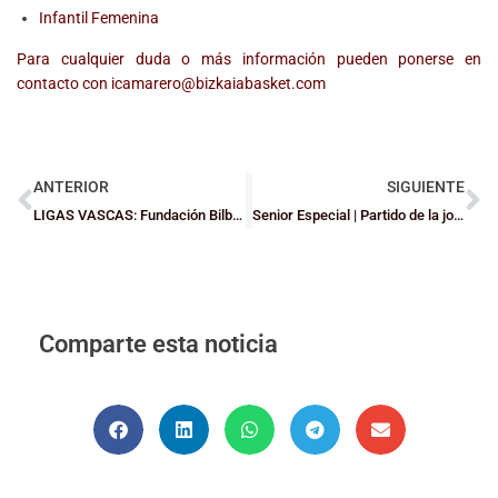
Infantil Femenina
Para cualquier duda o más información pueden ponerse en
contacto con icamarero@bizkaiabasket.com
ANTERIOR
SIGUIENTE
LIGAS VASCAS: Fundación Bilbao Basket y Loiola Indautxu cayeron en semifinales de las F4
Senior Especial | Partido de la jornada: Loiola Indautxu Vs Jesuitinas (masc.) 70-73
Comparte esta noticia