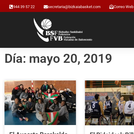
944 39 57 22
secretaria@bizkaiabasket.com
Correo Web
Día: mayo 20, 2019