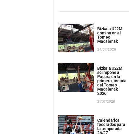
Bizkaia U22M
domina en el
Torneo
Madalenak
24/07/2026
Bizkaia U22M
se impone a
Padura en la
primera jornada
del Torneo
Madalenak
2026
21/07/2026
Calendarios
federados para
la temporada
26/27