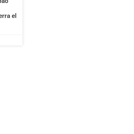
lbao
erra el