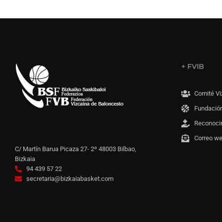
+ FVIB
Comité Vi
Fundación
Reconoci
Correo w
C/ Martín Barua Picaza 27- 2º 48003 Bilbao,
Bizkaia
94 439 57 22
secretaria@bizkaiabasket.com