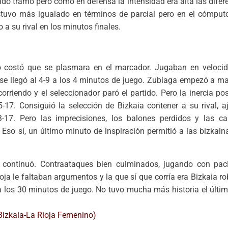
ndo tramo pero como en defensa la intensidad era alta las dife
estuvo más igualado en términos de parcial pero en el cómput
 a su rival en los minutos finales.
so costó que se plasmara en el marcador. Jugaban en velocid
 se llegó al 4-9 a los 4 minutos de juego. Zubiaga empezó a mar
corriendo y el seleccionador paró el partido. Pero la inercia po
17. Consiguió la selección de Bizkaia contener a su rival, aj
-17. Pero las imprecisiones, los balones perdidos y las ca
 Eso sí, un último minuto de inspiración permitió a las bizkain
s continuó. Contraataques bien culminados, jugando con paci
oja le faltaban argumentos y la que sí que corría era Bizkaia r
 a los 30 minutos de juego. No tuvo mucha más historia el últi