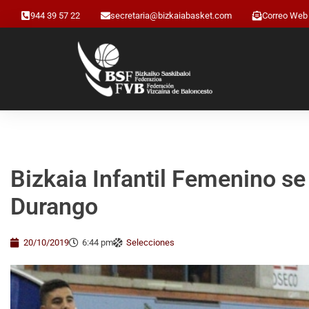
944 39 57 22
secretaria@bizkaiabasket.com
Correo Web
Bizkaia Infantil Femenino se 
Durango
20/10/2019
6:44 pm
Selecciones