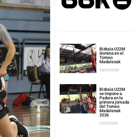
Bizkaia U22M
domina en el
Torneo
Madalenak
24/07/2026
Bizkaia U22M
se impone a
Padura en la
primera jornada
del Torneo
Madalenak
2026
21/07/2026