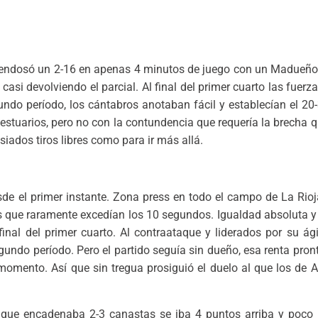
 le endosó un 2-16 en apenas 4 minutos de juego con un Madueñ
asi devolviendo el parcial. Al final del primer cuarto las fuerz
undo período, los cántabros anotaban fácil y establecían el 20
estuarios, pero no con la contundencia que requería la brecha q
iados tiros libres como para ir más allá.
esde el primer instante. Zona press en todo el campo de La Rioj
es que raramente excedían los 10 segundos. Igualdad absoluta y
inal del primer cuarto. Al contraataque y liderados por su ág
undo período. Pero el partido seguía sin dueño, esa renta pront
momento. Así que sin tregua prosiguió el duelo al que los de A
que encadenaba 2-3 canastas se iba 4 puntos arriba y poco