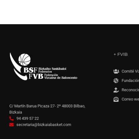
+ FVIB
Comité Vi
Fundación
Reconoci
Correo w
C/ Martín Barua Picaza 27- 2º 48003 Bilbao,
Bizkaia
94 439 57 22
secretaria@bizkaiabasket.com