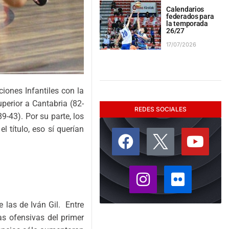
Calendarios
federados para
la temporada
26/27
17/07/2026
iones Infantiles con la
perior a Cantabria (82-
REDES SOCIALES
9-43). Por su parte, los
 título, eso sí querían
e las de Iván Gil. Entre
as ofensivas del primer