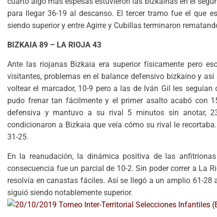
cuarto algo más espesas estuvieron las bizkainas en el segu
para llegar 36-19 al descanso. El tercer tramo fue el que 
siendo superior y entre Agirre y Cubillas terminaron rematando
BIZKAIA 89 – LA RIOJA 43
Ante las riojanas Bizkaia era superior físicamente pero e
visitantes, problemas en el balance defensivo bizkaino y así
voltear el marcador, 10-9 pero a las de Iván Gil les seguían 
pudo frenar tan fácilmente y el primer asalto acabó con 15-
defensiva y mantuvo a su rival 5 minutos sin anotar, 23
condicionaron a Bizkaia que veía cómo su rival le recortaba.
31-25.
En la reanudación, la dinámica positiva de las anfitriona
consecuencia fue un parcial de 10-2. Sin poder correr a La Ri
resolvía en canastas fáciles. Así se llegó a un amplio 61-28
siguió siendo notablemente superior.