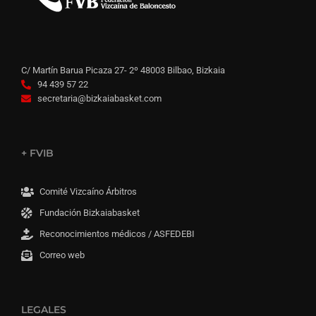
C/ Martín Barua Picaza 27- 2º 48003 Bilbao, Bizkaia
94 439 57 22
secretaria@bizkaiabasket.com
+ FVIB
Comité Vizcaíno Árbitros
Fundación Bizkaiabasket
Reconocimientos médicos / ASFEDEBI
Correo web
LEGALES