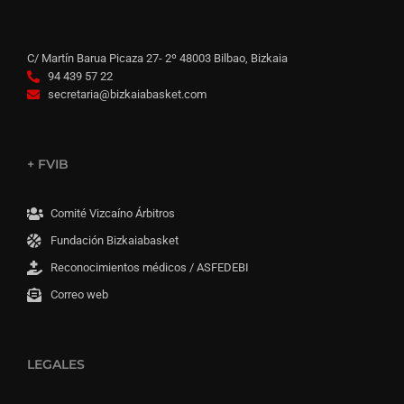
C/ Martín Barua Picaza 27- 2º 48003 Bilbao, Bizkaia
94 439 57 22
secretaria@bizkaiabasket.com
+ FVIB
Comité Vizcaíno Árbitros
Fundación Bizkaiabasket
Reconocimientos médicos / ASFEDEBI
Correo web
LEGALES