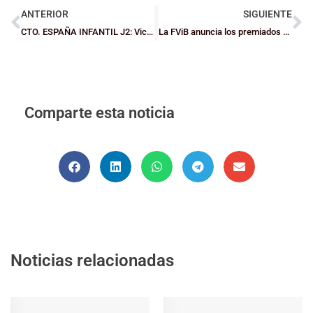
ANTERIOR
SIGUIENTE
CTO. ESPAÑA INFANTIL J2: Victoria de gran nivel del Global Datum Zornotza ante Magec Tías (61-40) y se jugará el pase a octavos ante el Ponce
La FViB anuncia los premiados de la XX Gala del Baloncesto Bizkaino
Comparte esta noticia
Noticias relacionadas