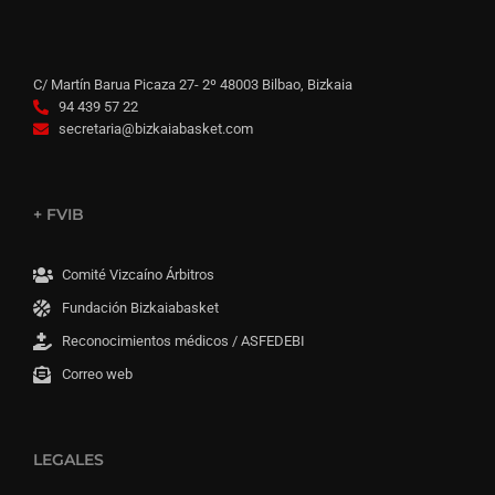
C/ Martín Barua Picaza 27- 2º 48003 Bilbao, Bizkaia
94 439 57 22
secretaria@bizkaiabasket.com
+ FVIB
Comité Vizcaíno Árbitros
Fundación Bizkaiabasket
Reconocimientos médicos / ASFEDEBI
Correo web
LEGALES