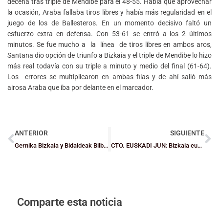
decena tras triple de Mendibe para el 48-55. Había que aprovechar
la ocasión, Araba fallaba tiros libres y había más regularidad en el
juego de los de Ballesteros. En un momento decisivo faltó un
esfuerzo extra en defensa. Con 53-61 se entró a los 2 últimos
minutos. Se fue mucho a la línea de tiros libres en ambos aros,
Santana dio opción de triunfo a Bizkaia y el triple de Mendibe lo hizo
más real todavía con su triple a minuto y medio del final (61-64).
Los errores se multiplicaron en ambas filas y de ahí salió más
airosa Araba que iba por delante en el marcador.
ANTERIOR
SIGUIENTE
Gernika Bizkaia y Bidaideak Bilbao BSR, juntos en el Día Internacional de las personas con Discapacidad
CTO. EUSKADI JUN: Bizkaia cumple ante Araba (66-54) y se la jugará con Gipuzkoa
Comparte esta noticia