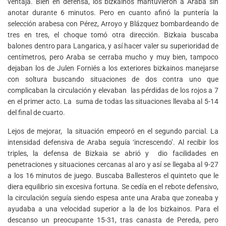
ventaja. Bien en defensa, los bizkainos mantuvieron a Araba sin
anotar durante 6 minutos. Pero en cuanto afinó la puntería la
selección arabesa con Pérez, Arroyo y Blázquez bombardeando de
tres en tres, el choque tomó otra dirección. Bizkaia buscaba
balones dentro para Langarica, y así hacer valer su superioridad de
centímetros, pero Araba se cerraba mucho y muy bien, tampoco
dejaban los de Julen Forniés a los exteriores bizkainos manejarse
con soltura buscando situaciones de dos contra uno que
complicaban la circulación y elevaban las pérdidas de los rojos a 7
en el primer acto. La suma de todas las situaciones llevaba al 5-14
del final de cuarto.
Lejos de mejorar, la situación empeoró en el segundo parcial. La
intensidad defensiva de Araba seguía ‘increscendo’. Al recibir los
triples, la defensa de Bizkaia se abrió y dio facilidades en
penetraciones y situaciones cercanas al aro y así se llegaba al 9-27
a los 16 minutos de juego. Buscaba Ballesteros el quinteto que le
diera equilibrio sin excesiva fortuna. Se cedía en el rebote defensivo,
la circulación seguía siendo espesa ante una Araba que zoneaba y
ayudaba a una velocidad superior a la de los bizkainos. Para el
descanso un preocupante 15-31, tras canasta de Pereda, pero