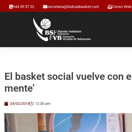
944 39 57 22
secretaria@bizkaiabasket.com
Correo Web
El basket social vuelve con 
mente’
24/02/2014
12:30 am