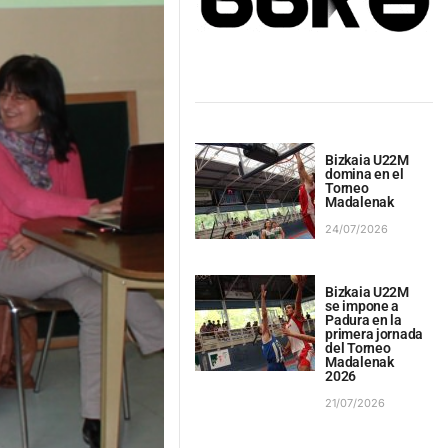
Bizkaia U22M
domina en el
Torneo
Madalenak
24/07/2026
Bizkaia U22M
se impone a
Padura en la
primera jornada
del Torneo
Madalenak
2026
21/07/2026