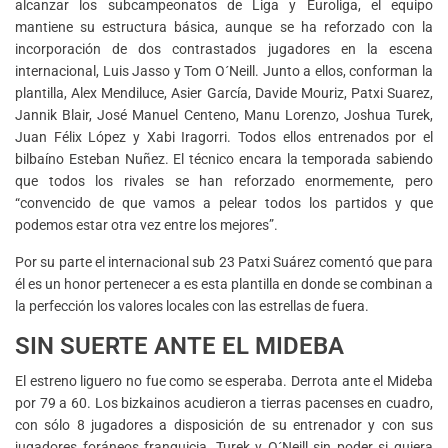
alcanzar los subcampeonatos de Liga y Euroliga, el equipo
mantiene su estructura básica, aunque se ha reforzado con la
incorporación de dos contrastados jugadores en la escena
internacional, Luis Jasso y Tom O´Neill. Junto a ellos, conforman la
plantilla, Alex Mendiluce, Asier García, Davide Mouriz, Patxi Suarez,
Jannik Blair, José Manuel Centeno, Manu Lorenzo, Joshua Turek,
Juan Félix López y Xabi Iragorri. Todos ellos entrenados por el
bilbaíno Esteban Nuñez. El técnico encara la temporada sabiendo
que todos los rivales se han reforzado enormemente, pero
“convencido de que vamos a pelear todos los partidos y que
podemos estar otra vez entre los mejores”.
Por su parte el internacional sub 23 Patxi Suárez comentó que para
él es un honor pertenecer a es esta plantilla en donde se combinan a
la perfección los valores locales con las estrellas de fuera.
SIN SUERTE ANTE EL MIDEBA
El estreno liguero no fue como se esperaba. Derrota ante el Mideba
por 79 a 60. Los bizkainos acudieron a tierras pacenses en cuadro,
con sólo 8 jugadores a disposición de su entrenador y con sus
jugadores foráneos franquicia, Turek y O´Neill sin poder si quiera