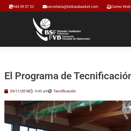
944 39 57 22
secretaria@bizkaiabasket.com
Correo Web
El Programa de Tecnificación
29/11/2018
9:43 am
Tecnificación