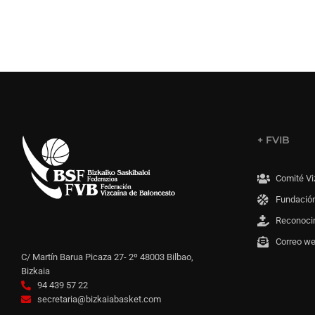
+ FVIB
Comité Vi
Fundación
Reconoci
Correo w
C/ Martín Barua Picaza 27- 2º 48003 Bilbao,
Bizkaia
94 439 57 22
secretaria@bizkaiabasket.com