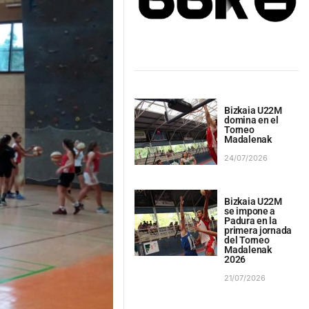
Bizkaia U22M
domina en el
Torneo
Madalenak
24/07/2026
Bizkaia U22M
se impone a
Padura en la
primera jornada
del Torneo
Madalenak
2026
21/07/2026