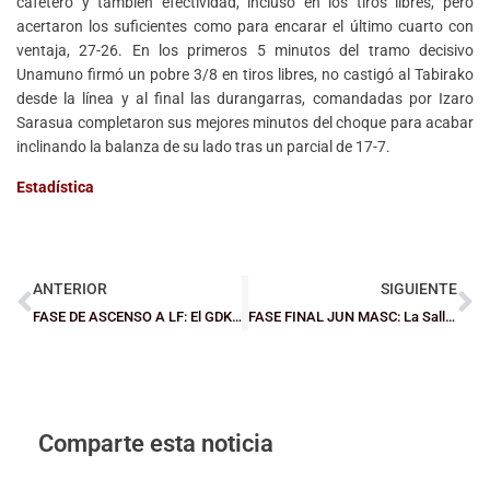
cafetero y también efectividad, incluso en los tiros libres, pero
acertaron los suficientes como para encarar el último cuarto con
ventaja, 27-26. En los primeros 5 minutos del tramo decisivo
Unamuno firmó un pobre 3/8 en tiros libres, no castigó al Tabirako
desde la línea y al final las durangarras, comandadas por Izaro
Sarasua completaron sus mejores minutos del choque para acabar
inclinando la balanza de su lado tras un parcial de 17-7.
Estadística
ANTERIOR
SIGUIENTE
FASE DE ASCENSO A LF: El GDKO se resiste pero acaba claudicando ante Gran Canaria (75-63)
FASE FINAL JUN MASC: La Salle Bilbao abrió brecha desde el perímetro para superar al Construcciones Armeti (73-62)
Comparte esta noticia