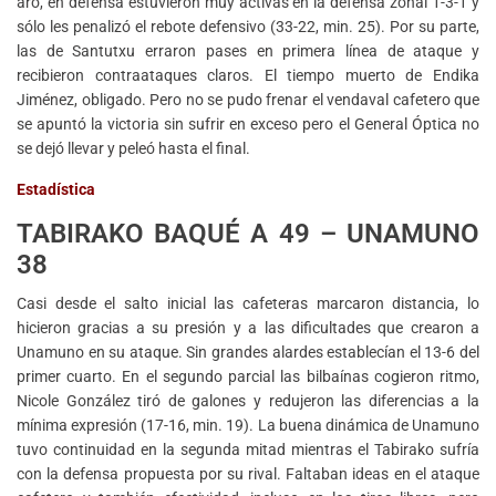
aro, en defensa estuvieron muy activas en la defensa zonal 1-3-1 y
sólo les penalizó el rebote defensivo (33-22, min. 25). Por su parte,
las de Santutxu erraron pases en primera línea de ataque y
recibieron contraataques claros. El tiempo muerto de Endika
Jiménez, obligado. Pero no se pudo frenar el vendaval cafetero que
se apuntó la victoria sin sufrir en exceso pero el General Óptica no
se dejó llevar y peleó hasta el final.
Estadística
TABIRAKO BAQUÉ A 49 – UNAMUNO
38
Casi desde el salto inicial las cafeteras marcaron distancia, lo
hicieron gracias a su presión y a las dificultades que crearon a
Unamuno en su ataque. Sin grandes alardes establecían el 13-6 del
primer cuarto. En el segundo parcial las bilbaínas cogieron ritmo,
Nicole González tiró de galones y redujeron las diferencias a la
mínima expresión (17-16, min. 19). La buena dinámica de Unamuno
tuvo continuidad en la segunda mitad mientras el Tabirako sufría
con la defensa propuesta por su rival. Faltaban ideas en el ataque