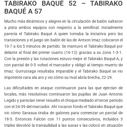
TABIRAKO BAQUÉ 52 – TABIRAKO
BAQUÉ A 57
Mucho más dinámicos y alegres en la circulación de balón saltaron
a pista ambos equipos con respecto a la semifinal. Inicialmente
parecía el Tabirako Baqué A quien tomaba la iniciativa pero las
transiciones y el juego sin balón de las de Antxon Imaz colocaron el
10-7 a los 5 minutos de partido. Se mantuvo el Tabirako Baqué por
delante al final del primer cuarto (16-12) gracias a su zona 1-3-1.
Con la presión y las rotaciones estuvo mejor el Tabirako Baqué A, y
con parcial de 0-5 volteó el marcador y obligó al tiempo muerto de
Imaz. Gurrutxaga resultaba imparable y el Tabirako Baqué se vio
impotente cara ala aro y vio cómo su rival abría brecha, 22-29.
Las dificultades en ataque continuaron para las que ejercían de
locales, más resolutivas continuaron las pupilas de Juan Antonio
Legido y parecían tener resuelto el choque mediado el tercer período
con el 24-39 del marcador. Ahí tocaron fondo el Tabirako Baqué que
vio cómo Sarasua tiraba de galones para comenzar un parcial de
18-5. Entonces Falcón con 11 puntos consecutivos, incluidos 3
triples devolvió la tranquilidad a las suyas y las colocó en situación