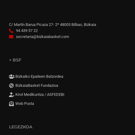
C/ Martín Barua Picaza 27- 2º 48003 Bilbao, Bizkaia
94 439 57 22
secretaria@bizkaiabasket.com
+ BSF
Bizkaiko Epaileen Batzordea
BizkaiaBasket Fundazioa
Kirol Medikuntza / ASFEDEBI
Web Posta
LEGEZKOA