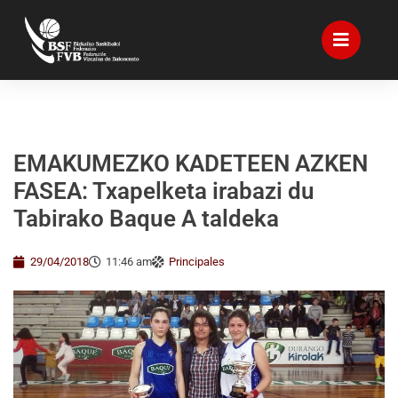
EMAKUMEZKO KADETEEN AZKEN
FASEA: Txapelketa irabazi du
Tabirako Baque A taldeka
29/04/2018
11:46 am
Principales