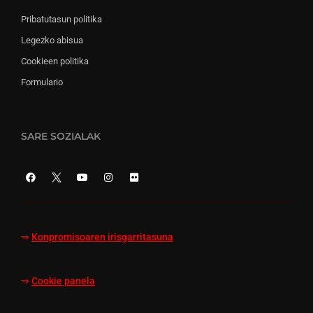
Pribatutasun politika
Legezko abisua
Cookieen politika
Formulario
SARE SOZIALAK
⇒
Konpromisoaren irisgarritasuna
⇒
Cookie panela