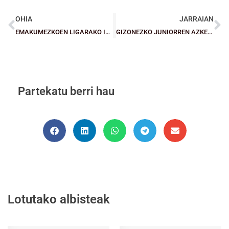
OHIA
JARRAIAN
EMAKUMEZKOEN LIGARAKO IGOERA FASEA: Amore eman ez arren, ezin izan dio Gran Canariari irabazi GDKO-k (75-63).
GIZONEZKO JUNIORREN AZKEN FASEA: La Salle Bilbaok aldeak atera zituen perimetrotik Construcciones Armetiri irabazteko (73-62)
Partekatu berri hau
Lotutako albisteak