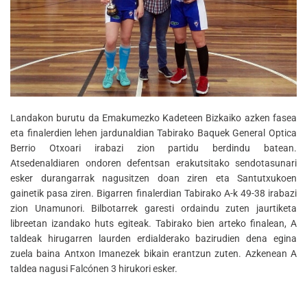
Landakon burutu da Emakumezko Kadeteen Bizkaiko azken fasea
eta finalerdien lehen jardunaldian Tabirako Baquek General Optica
Berrio Otxoari irabazi zion partidu berdindu batean.
Atsedenaldiaren ondoren defentsan erakutsitako sendotasunari
esker durangarrak nagusitzen doan ziren eta Santutxukoen
gainetik pasa ziren. Bigarren finalerdian Tabirako A-k 49-38 irabazi
zion Unamunori. Bilbotarrek garesti ordaindu zuten jaurtiketa
libreetan izandako huts egiteak. Tabirako bien arteko finalean, A
taldeak hirugarren laurden erdialderako bazirudien dena egina
zuela baina Antxon Imanezek bikain erantzun zuten. Azkenean A
taldea nagusi Falcónen 3 hirukori esker.